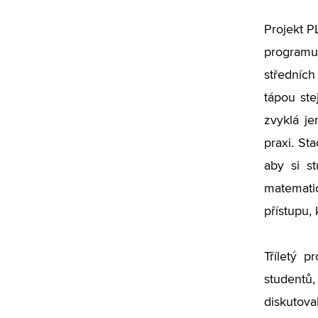
Projekt P
programu 
středních
tápou ste
zvyklá je
praxi. St
aby si st
matemati
přístupu,
Tříletý p
studentů,
diskutova