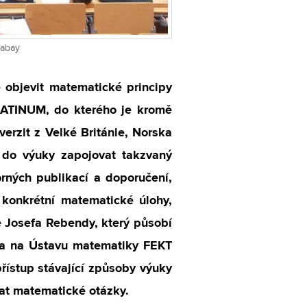
xabay
e objevit matematické principy
PLATINUM, do kterého je kromě
erzit z Velké Británie, Norska
 do výuky zapojovat takzvaný
rných publikací a doporučení,
konkrétní matematické úlohy,
 Josefa Rebendy, který působí
 a na Ústavu matematiky FEKT
řístup stávající způsoby výuky
vat matematické otázky.