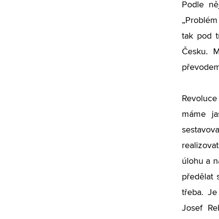
Podle něj
„Problém 
tak pod t
Česku. M
převodem 
Revoluce 
máme jas
sestavov
realizova
úlohu a na
předělat 
třeba. Je
Josef Re