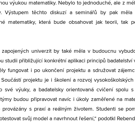
nou výukou matematiky. Nebylo to jednoduché, ale z méh
y. Výstupem těchto diskuzí a seminářů by pak měla 
né matematiky, která bude obsahovat jak teorii, tak p
zapojených univerzit by také měla v budoucnu vybudova
u studii přibližující konkrétní aplikaci principů badatelst
ly fungovat i po ukončení projektu a sdružovat zájemc
Součástí projektu je i školení a rozvoj vysokoškolských u
 do své výuky, a badatelsky orientovaná cvičení spolu
týmy budou připravovat navíc i úkoly zaměřené na mate
e provázány s praxí a reálným životem. Studenti se po
otestovat svůj model a navrhnout řešení,“ podotkl Rebend