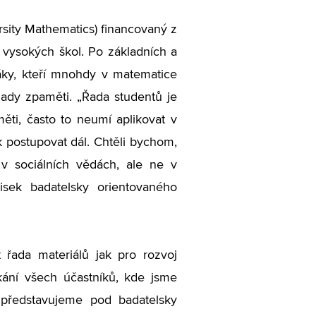
rsity Mathematics) financovaný z
 vysokých škol. Po základních a
láky, kteří mnohdy v matematice
klady zpaměti. „Řada studentů je
měti, často to neumí aplikovat v
ak postupovat dál. Chtěli bychom,
 v sociálních vědách, ale ne v
sek badatelsky orientovaného
 řada materiálů jak pro rozvoj
tkání všech účastníků, kde jsme
o představujeme pod badatelsky