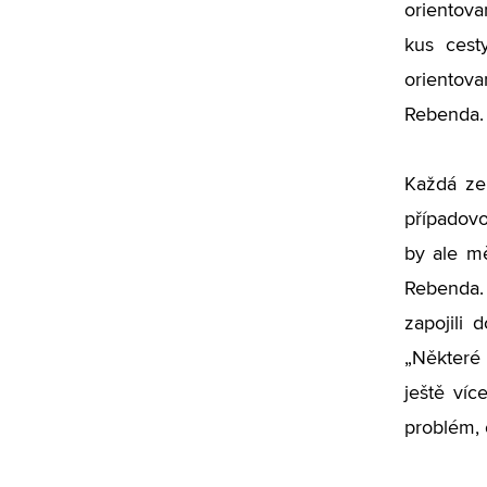
orientova
kus cest
orientova
Rebenda.
Každá ze 
případovo
by ale mě
Rebenda. 
zapojili
„Některé 
ještě víc
problém, 