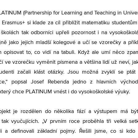
LATINUM (Partnership for Learning and Teaching in Unive
Erasmus+ si klade za cíl přiblížit matematiku studentům
 školách tak odborníci upřeli pozornost i na vysokoško
jně jako jejich mladší kolegové a učí se vzorečky a pří
n opisovat to, co vidí na tabuli. Když ale umí něco zpa
ačí ve vzorečku vyměnit písmena a většina lidí už neví, j
udenti začali klást otázky. Jsou možná zvyklí se ptát
ce,“ popsal Josef Rebenda jedno z hlavních východi
 který chce PLATINUM vnést i do vysokoškolské výuky.
rojekt je rozdělen do několika fází a výstupem má být
 tak vyučujících. „V prvním roce proběhla tři velká se
li a definovali základní pojmy. Řešili jsme, co si kd