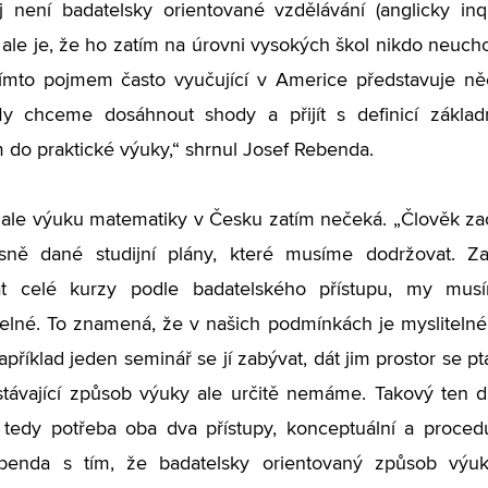
 není badatelsky orientované vzdělávání (anglicky inq
ale je, že ho zatím na úrovni vysokých škol nikdo neuch
ímto pojmem často vyučující v Americe představuje něc
y chceme dosáhnout shody a přijít s definicí základ
do praktické výuky,“ shrnul Josef Rebenda.
ale výuku matematiky v Česku zatím nečeká. „Člověk začí
ně dané studijní plány, které musíme dodržovat. Z
at celé kurzy podle badatelského přístupu, my musí
telné. To znamená, že v našich podmínkách je mysliteln
příklad jeden seminář se jí zabývat, dát jim prostor se ptá
stávající způsob výuky ale určitě nemáme. Takový ten dr
 tedy potřeba oba dva přístupy, konceptuální a procedur
benda s tím, že badatelsky orientovaný způsob výu