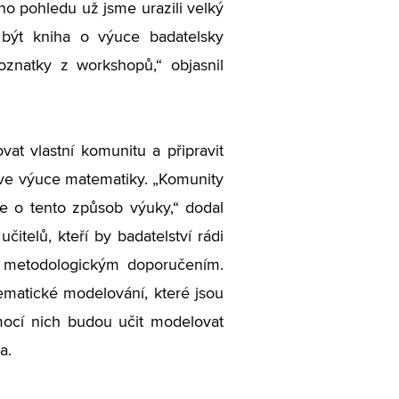
o pohledu už jsme urazili velký
být kniha o výuce badatelsky
oznatky z workshopů,“ objasnil
t vlastní komunitu a připravit
ví ve výuce matematiky. „Komunity
e o tento způsob výuky,“ dodal
čitelů, kteří by badatelství rádi
 s metodologickým doporučením.
matické modelování, které jsou
mocí nich budou učit modelovat
a.