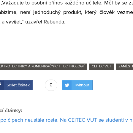
. „Vyžaduje to osobní přínos každého učitele. Měl by se za
abízíme, není jednoduchý produkt, který člověk vezme
 a vyvíjet,“ uzavřel Rebenda.
LEKTROTECHNIKY A KOMUNIKAČNÍCH TECHNOLOGIÍ
CEITEC VUT
ZAMĚST
0
Sdílet článek
Twítnout
cí články:
po čipech neustále roste. Na CEITEC VUT se studenti v hi