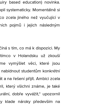
uiry based education) novinka.
opil systematicky. Momentálně si
o zcela jiného než vyučující v
ních pojmů i jejich následným
ná s tím, co má k dispozici. My
atímco v Holandsku už zkouší
me vymýšlet věci, které jsou
é nabídnout studentům konkrétní
t a na řešení přijít. Ambici zcela
il, který všichni známe, je také
ální, dobře vyvážit,“ upozornil
ky klade nároky především na