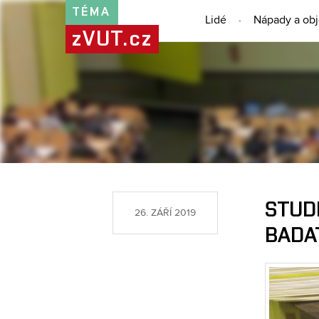
TÉMA
Lidé
Nápady a ob
zVUT.cz
STUDE
26. ZÁŘÍ 2019
BADA