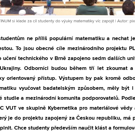
INUM si klade za cíl studenty do výuky matematiky víc zapojit | Autor: pi
t studentům ne příliš populární matematiku a nechat j
cestou. To jsou obecné cíle mezinárodního projektu 
 učení technického v Brně zapojeno sedm dalších univ
 Ukrajiny. Odborníci budou během tří let zkoumat a
ky orientovaný přístup. Výstupem by pak kromě odbo
matiku vyučovat badatelským způsobem, měly být i 
é studie a mezinárodní komunita podporovatelů. Podle
C VUT ve skupině Kybernetika pro materiálové vědy
erý je do projektu zapojený za Českou republiku, má p
plnit. Chce studenty především naučit klást a formulo