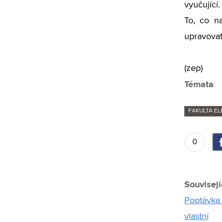
vyučující
To, co n
upravovat
(zep)
Témata
FAKULTA E
0
Souvisejí
Poptávka 
vlastní