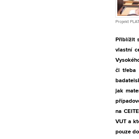
Projekt PLAT
Přiblíži
vlastní 
Vysokého
či třeba
badatels
jak mate
případov
na CEITE
VUT a kt
pouze do