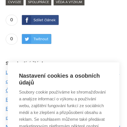
CVVOZE
SPOLUPRÁCE
VĚDA A VÝZKUM
0
Sdílet článek
0
Twítnout
Související články:
Laboratoř velmi vysokých napětí slouží zájemcům z
Nastavení cookies a osobních
celého světa. Její vybavení i zaměření nemá v
údajů
Česku obdoby
Soubory cookie používáme ke shromažďování
a analýze informací o výkonu a používání
Bolesti čelistí pomůže řešit unikátní software
webu, zajištění fungování funkcí ze sociálních
Elektroporační zařízení z VUT usiluje o evropský
médií a ke zlepšení a přizpůsobení obsahu a
patent. Pomáhat bude kardiologům i hepatologům
reklam. Se souhlasem můžeme také předávat
marketingovým platformám některé osobní