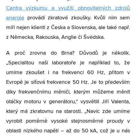
Centra výzkumu a využití obnovitelných zdrojů
energie
provádí zkratové zkoušky. Kvůli nim sem
míří nejen klienti z Česka a Slovenska, ale také např.
z Německa, Rakouska, Anglie či Švédska.
A proč zrovna do Brna? Důvodů je několik.
„Specialitou naší laboratoře je například to, že
umíme zkoušet i na frekvenci 60 Hz, přitom v
Evropě je síťová frekvence 50 Hz. Je to především
díky frekvenčnímu měniči, kterým můžeme měnit
otáčky motoru v generátoru,“ vysvětlil Jiří Valenta,
který má zkratovnu na starosti. „Navíc zde umíme
vyrobit poměrně vysoké stejnosměrné proudy v
oblasti nízkého napětí – až do 50 kA, což je u nás