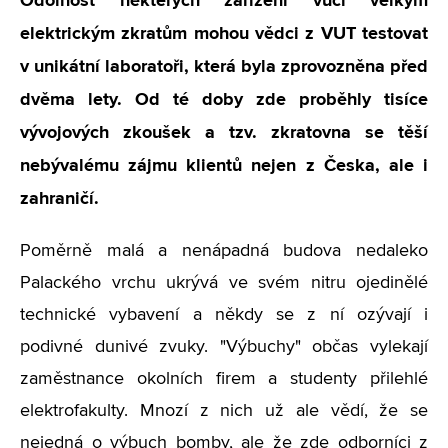
Odolnost některých zařízení vůči velkým
elektrickým zkratům mohou vědci z VUT testovat
v unikátní laboratoři, která byla zprovozněna před
dvěma lety. Od té doby zde proběhly tisíce
vývojových zkoušek a tzv. zkratovna se těší
nebývalému zájmu klientů nejen z Česka, ale i
zahraničí.
Poměrně malá a nenápadná budova nedaleko
Palackého vrchu ukrývá ve svém nitru ojedinělé
technické vybavení a někdy se z ní ozývají i
podivné dunivé zvuky. "Výbuchy" občas vylekají
zaměstnance okolních firem a studenty přilehlé
elektrofakulty. Mnozí z nich už ale vědí, že se
nejedná o výbuch bomby, ale že zde odborníci z