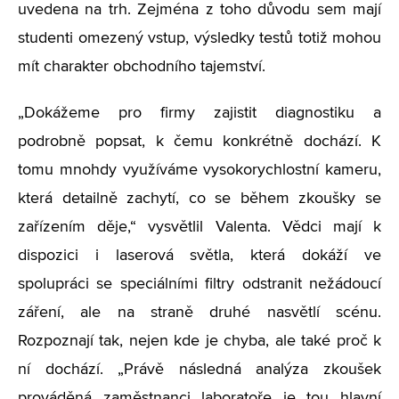
uvedena na trh. Zejména z toho důvodu sem mají
studenti omezený vstup, výsledky testů totiž mohou
mít charakter obchodního tajemství.
„Dokážeme pro firmy zajistit diagnostiku a
podrobně popsat, k čemu konkrétně dochází. K
tomu mnohdy využíváme vysokorychlostní kameru,
která detailně zachytí, co se během zkoušky se
zařízením děje,“ vysvětlil Valenta. Vědci mají k
dispozici i laserová světla, která dokáží ve
spolupráci se speciálními filtry odstranit nežádoucí
záření, ale na straně druhé nasvětlí scénu.
Rozpoznají tak, nejen kde je chyba, ale také proč k
ní dochází. „Právě následná analýza zkoušek
prováděná zaměstnanci laboratoře je tou hlavní