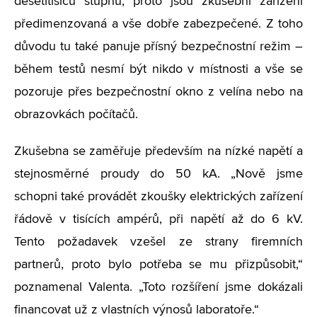
desetitisíců stupňů, proto jsou zkušební zařízení
předimenzovaná a vše dobře zabezpečené. Z toho
důvodu tu také panuje přísný bezpečnostní režim –
během testů nesmí být nikdo v místnosti a vše se
pozoruje přes bezpečnostní okno z velína nebo na
obrazovkách počítačů.
Zkušebna se zaměřuje především na nízké napětí a
stejnosměrné proudy do 50 kA. „Nově jsme
schopni také provádět zkoušky elektrických zařízení
řádově v tisících ampérů, při napětí až do 6 kV.
Tento požadavek vzešel ze strany firemních
partnerů, proto bylo potřeba se mu přizpůsobit,“
poznamenal Valenta. „Toto rozšíření jsme dokázali
financovat už z vlastních výnosů laboratoře.“