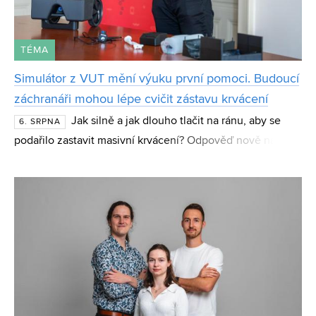
TÉMA
Simulátor z VUT mění výuku první pomoci. Budoucí
záchranáři mohou lépe cvičit zástavu krvácení
Jak silně a jak dlouho tlačit na ránu, aby se
6. SRPNA
podařilo zastavit masivní krvácení? Odpověď nově nabízí
simulátor tepenného a žilního krvácení CueBleed z
Fakulty strojního inženýrství VUT. Zařízení stud