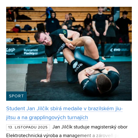
vrchol, po kterém „už to výš nejde“. Sama však s ú
SPORT
Student Jan Jilčík sbírá medaile v brazilském jiu-
jitsu a na grapplingových turnajích
Jan Jilčík studuje magisterský obor
13. LISTOPADU 2025
Elektrotechnická výroba a management a zároveň patří