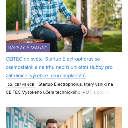
NÁPADY A OBJEVY
CEITEC do světa: Startup Electrophorus se
osamostatnil a na trhu nabízí unikátní služby pro
zahraniční výrobce neuroimplantátů
Startup Electrophorus, který vznikl na
22. ČERVENCE
CEITEC Vysokého učení technického (VUT) s podporou
programu CEITEC Innovation Accelerator, se osamostatnil
a dnes působí jako technologická společnost s mezináro