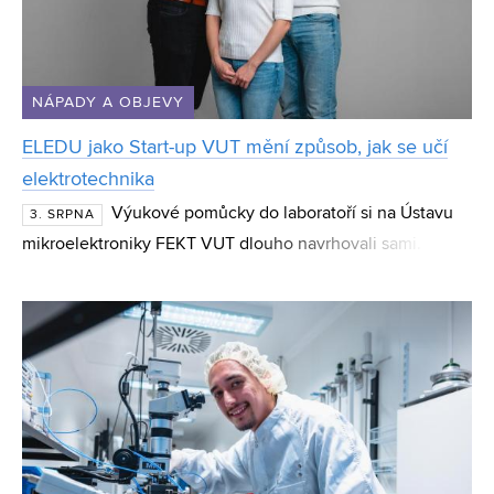
NÁPADY A OBJEVY
ELEDU jako Start-up VUT mění způsob, jak se učí
elektrotechnika
Výukové pomůcky do laboratoří si na Ústavu
3. SRPNA
mikroelektroniky FEKT VUT dlouho navrhovali sami. Z
téhle práce nakonec vznikl start-up ELEDU, který vyvíjí
elektronické výukové platformy Elabrix a pomáhá s