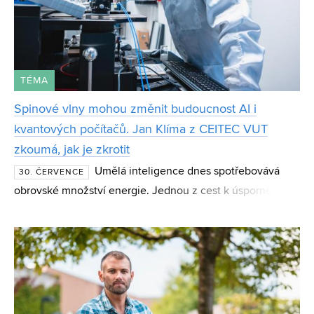
TÉMA
Spinové vlny mohou změnit budoucnost AI i
kvantových počítačů. Jan Klíma z CEITEC VUT
zkoumá, jak je zkrotit
Umělá inteligence dnes spotřebovává
30. ČERVENCE
obrovské množství energie. Jednou z cest k úspornějším
výpočtům mohou být spinové vlny – magnetické jevy,
které vědci zkoumají jako základ nové generace čipů i
kvan