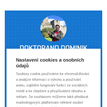
mezi nejlepší české závodníky ve své kategorii (blue belt,
77 kg) v brazilském jiu-jitsu. Za poslední půlrok zí
DOKTORAND DOMINIK
VESELÝ ZÍSKAL DÍKY STÁŽI V
Nastavení cookies a osobních
OXFORDU NOVÝ POHLED NA
údajů
VÝZKUM
Soubory cookie používáme ke shromažďování
a analýze informací o výkonu a používání
ZÁPISNÍK | DOMINIK VESELÝ | 31. KVĚTNA 2024
webu, zajištění fungování funkcí ze sociálních
médií a ke zlepšení a přizpůsobení obsahu a
Doktorand Ústavu chemie a technologie ochrany
reklam. Se souhlasem můžeme také předávat
životního prostředí Fakulty chemické VUT Dominik
marketingovým platformám některé osobní
Veselý nedávno absolvoval praktickou stáž v