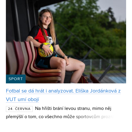
SPORT
Fotbal se dá hrát i analyzovat. Eliška Jordánková z
VUT umí obojí
Na hřišti brání levou stranu, mimo něj
24. ČERVNA
přemýšlí o tom, co všechno může sportovcům prozradit
analýza dat. Současná studentka FEKT a absolventka