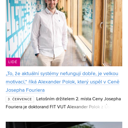
LIDÉ
„To, že aktuální systémy nefungují dobře, je velkou
motivací,“ říká Alexander Polok, který uspěl v Ceně
Josepha Fouriera
Letošním držitelem 2. místa Ceny Josepha
3. ČERVENCE
Fouriera je doktorand FIT VUT Alexander Polok z Ústavu
počítačové grafiky a multimédií. Polok, který si v soutěži
studentů doktorského studia v oboru počítačov