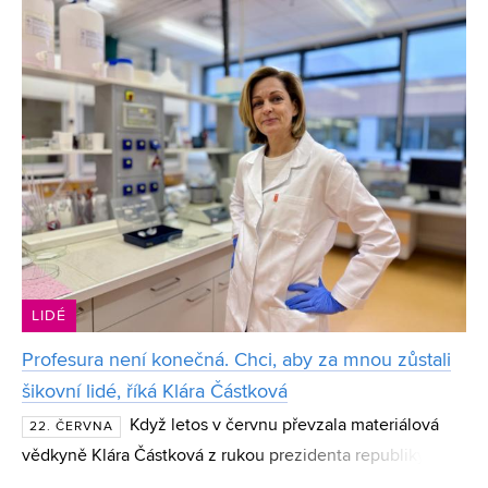
CESA VUT Eliška Jordánková se věnuje datové analýze,
stro
LIDÉ
Profesura není konečná. Chci, aby za mnou zůstali
šikovní lidé, říká Klára Částková
Když letos v červnu převzala materiálová
22. ČERVNA
vědkyně Klára Částková z rukou prezidenta republiky
profesorský dekret, mnozí ji varovali, že jde o kariérní