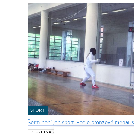
SPORT
Šerm není jen sport. Podle bronzové medailistk
Před dvěma lety se studentka mal
31. KVĚTNA 2016