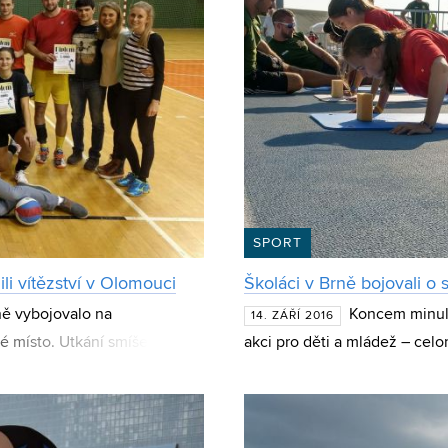
SPORT
li vítězství v Olomouci
Školáci v Brně bojovali o
ně vybojovalo na
Koncem minulé
14. ZÁŘÍ 2016
áté místo. Utkání smíšených
akci pro děti a mládež – cel
rzitě Palackého události z
olympijských vítězů. Školáci, 