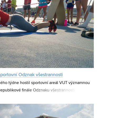
 sportovní Odznak všestrannosti
ho týdne hostil sportovní areál VUT významnou
orepublikové finále Odznaku všestrannosti
kteří postoupili ze školních a krajských