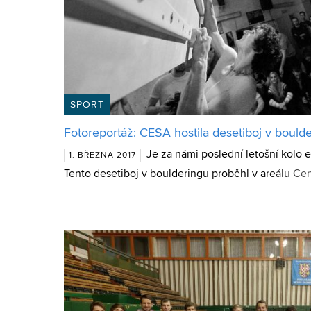
SPORT
Fotoreportáž: CESA hostila desetiboj v bould
Je za námi poslední letošní kolo 
1. BŘEZNA 2017
Tento desetiboj v boulderingu proběhl v areálu Cen
Brně ve čtvrtek 23. února 2017. Kvalifikace odstarto