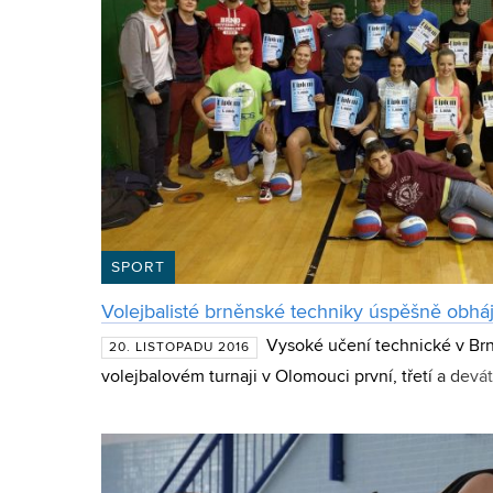
SPORT
Volejbalisté brněnské techniky úspěšně obháji
Vysoké učení technické v Br
20. LISTOPADU 2016
volejbalovém turnaji v Olomouci první, třetí a dev
týmů k 17. listopadu již tradičně připomíná na Unive