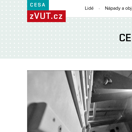
CESA
Lidé
Nápady a ob
zVUT.cz
CE