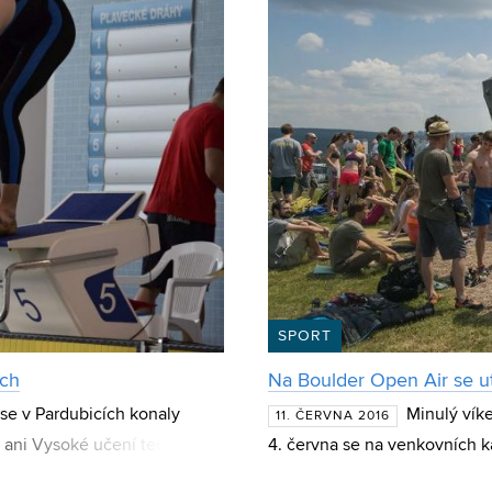
SPORT
ách
Na Boulder Open Air se utk
e v Pardubicích konaly
Minulý vík
11. ČERVNA 2016
 ani Vysoké učení technické.
4. června se na venkovních k
ří bojovali o titul
Boulder Open Air. Na třinácti