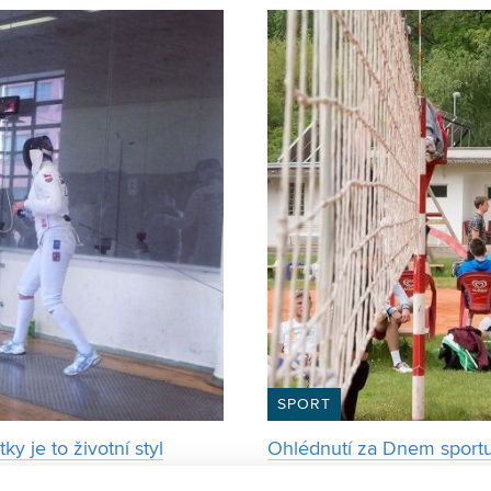
SPORT
y je to životní styl
Ohlédnutí za Dnem sportu:
stavební
ířství na Fakultě výtvarných