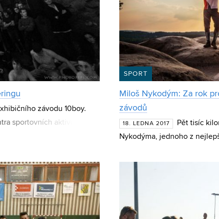
SPORT
eringu
Miloš Nykodým: Za rok pr
závodů
exhibičního závodu 10boy.
tra sportovních aktivit VUT v
Pět tisíc ki
18. LEDNA 2017
vala v 17
Nykodýma, jednoho z nejlepš
VUT. Od jara do podzimu stih