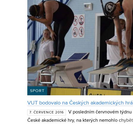
SPORT
VUT bodovalo na Českých akademických hr
V posledním červnovém týdnu s
7. ČERVENCE 2016
České akademické hry, na kterých nemohlo chybět
Brněnská technika vyslala více než 110 sportovců, kte