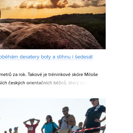
oběhám desatery boty a stihnu i šedesát
lometrů za rok. Takové je tréninkové skóre Miloše
ích českých orientačních běžců, který studuje na
ne zaběhnout přes šest desítek záv