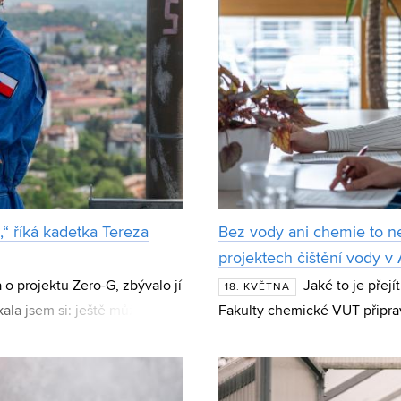
,“ říká kadetka Tereza
Bez vody ani chemie to n
projektech čištění vody v
o projektu Zero-G, zbývalo jí
Jaké to je přej
18. KVĚTNA
ala jsem si: ještě můžeš, tak
Fakulty chemické VUT připrav
 Fakult
současným studentům? O své 