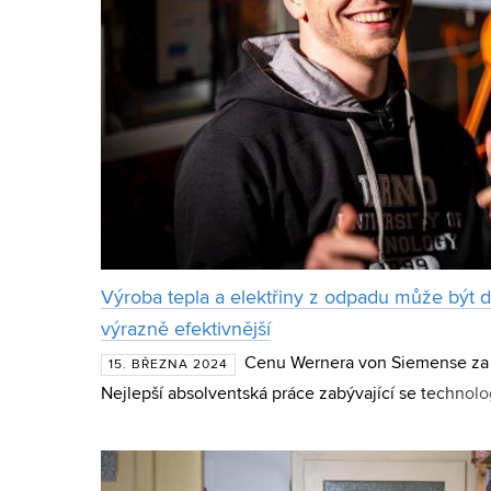
Výroba tepla a elektřiny z odpadu může být d
výrazně efektivnější
Cenu Wernera von Siemense za p
15. BŘEZNA 2024
Nejlepší absolventská práce zabývající se technolo
konceptu Infrastruktura a energetika získal Ing. Ma