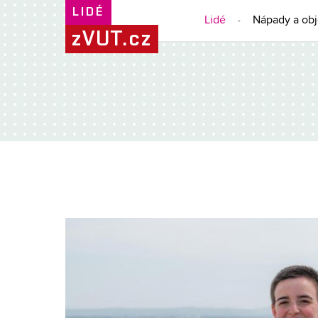
LIDÉ
Lidé
Nápady a ob
zVUT.cz