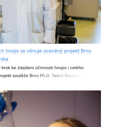
ch hnojiv se věnuje oceněný projekt Brno
níka
krok ke zlepšení účinnosti hnojiv i celého
rojekt soutěže Brno Ph.D. Talent Martina Súkeníka
suje v něm novou strategii pro vývoj bioh