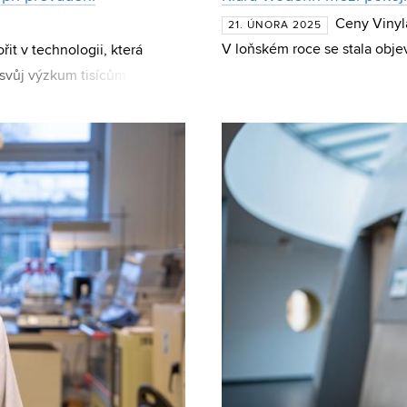
Ceny Vinyla
21. ÚNORA 2025
V loňském roce se stala obje
it v technologii, která
Wodehn, Cenu za desku roku 
 svůj výzkum tisícům
iří Lindovský z Ústavu