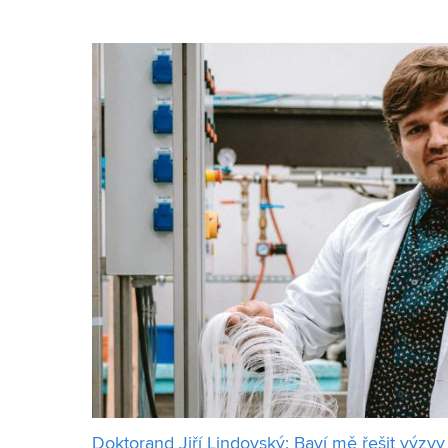
technickém v Brně prožil mimořádný život. Ačkoliv, 
Doktorand Jiří Lindovský: Baví mě řešit výzvy