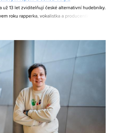
 už 13 let zviditelňují české alternativní hudebníky.
vem roku rapperka, vokalistka a producentka Klara
získal Václav Peloušek vystupu