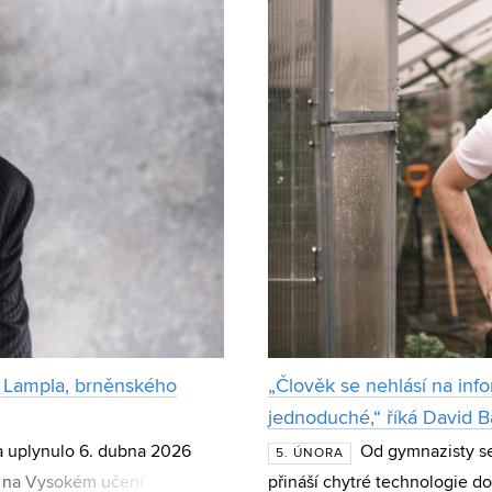
a Lampla, brněnského
„Člověk se nehlásí na info
jednoduché,“ říká David B
a uplynulo 6. dubna 2026
Od gymnazisty se 
5. ÚNORA
ny na Vysokém učení
přináší chytré technologie do 