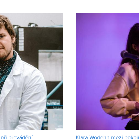
jak zmiňoval, třikr
málokdo. Sensorie, kterou D
 při převádění
Klara Wodehn mezi pokoj