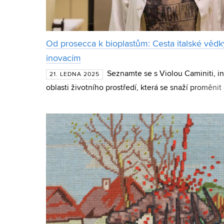
Od prosecca k bioplastům: Cesta italské věd
inovacím
Seznamte se s Violou Caminiti, ins
21. LEDNA 2025
oblasti životního prostředí, která se snaží proměnit 
miluje přírodu, a proto si vybrala studium environm