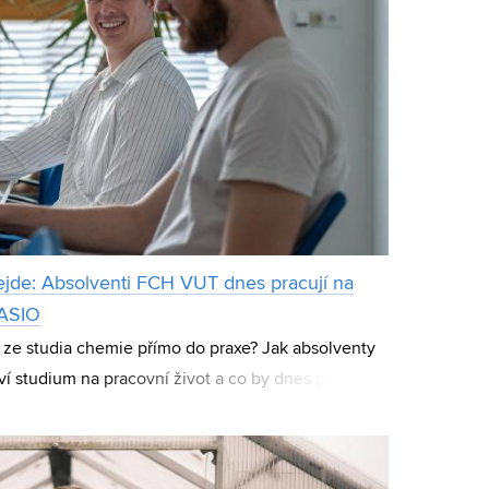
ejde: Absolventi FCH VUT dnes pracují na
 ASIO
ít ze studia chemie přímo do praxe? Jak absolventy
í studium na pracovní život a co by dnes poradili
zkušenosti se podělili dva ab