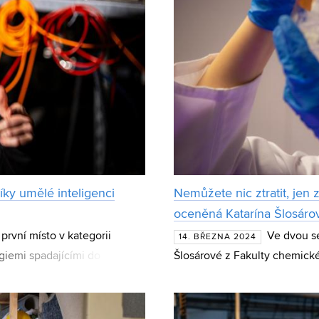
íky umělé inteligenci
Nemůžete nic ztratit, jen z
oceněná Katarína Šlosáro
rvní místo v kategorii
Ve dvou se
14. BŘEZNA 2024
giemi spadajícími do
Šlosárové z Fakulty chemické
rek Kollmann z Fakulty st
Hlavními hrdiny projektu jsou