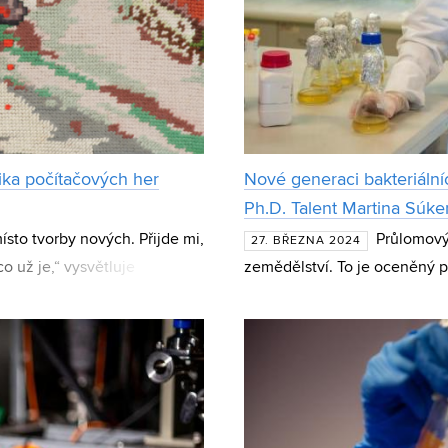
ika počítačových her
Nové generaci bakteriální
Ph.D. Talent Martina Súke
ísto tvorby nových. Přijde mi,
Průlomový 
27. BŘEZNA 2024
co už je,“ vysvětluje
zemědělství. To je oceněný p
sch. Do n
z Fakulty chemické VUT. Popi