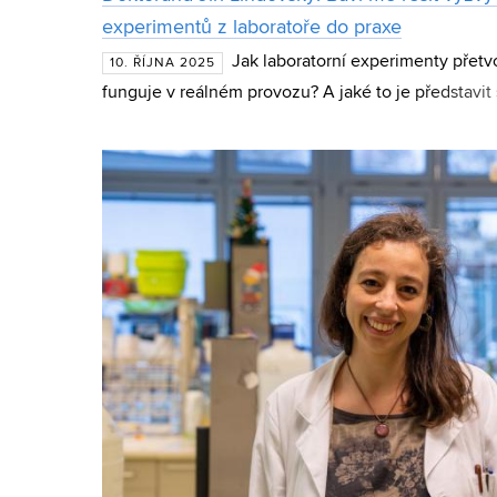
experimentů z laboratoře do praxe
Jak laboratorní experimenty přetvoř
10. ŘÍJNA 2025
funguje v reálném provozu? A jaké to je představit
odborníků na mezinárodní konferenci? Doktorand J