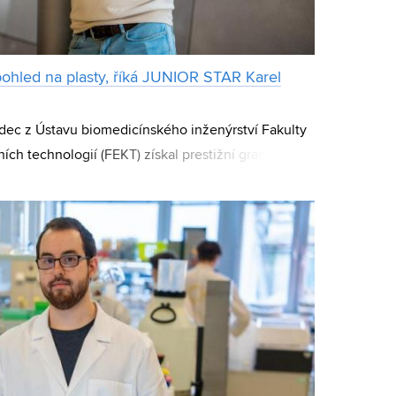
ohled na plasty, říká JUNIOR STAR Karel
dec z Ústavu biomedicínského inženýrství Fakulty
ch technologií (FEKT) získal prestižní grant. Karel
 skupinu 19 mladých výzkumníků, k