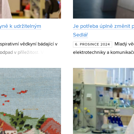
kyně k udržitelným
Je potřeba úplně změnit p
Sedlář
pirativní vědkyní bádající v
Mladý vě
6. PROSINCE 2024
odpad v příležitost. Viola
elektrotechniky a komunikační
entáln
Sedlář se zařadil mezi elitní