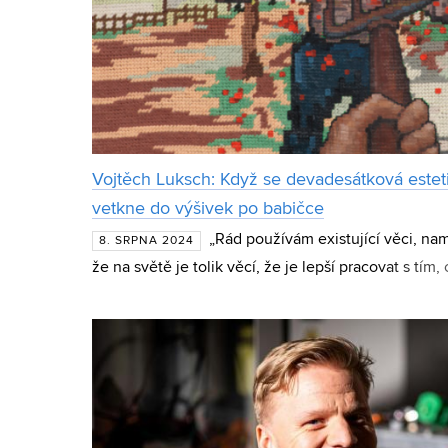
Vojtěch Luksch: Když se devadesátková estet
vetkne do výšivek po babičce
„Rád používám existující věci, nam
8. SRPNA 2024
že na světě je tolik věcí, že je lepší pracovat s tím, 
absolvent ateliéru malířství FaVU VUT Vojtěch Luk