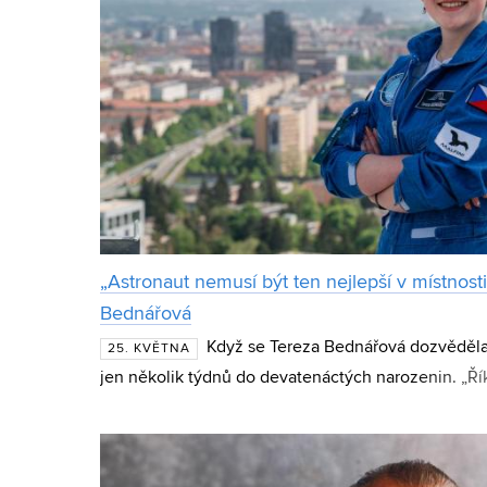
„Astronaut nemusí být ten nejlepší v místnosti
Bednářová
Když se Tereza Bednářová dozvěděla 
25. KVĚTNA
jen několik týdnů do devatenáctých narozenin. „Řík
to zkus,“ vzpomíná dnes studentka mechatroniky z