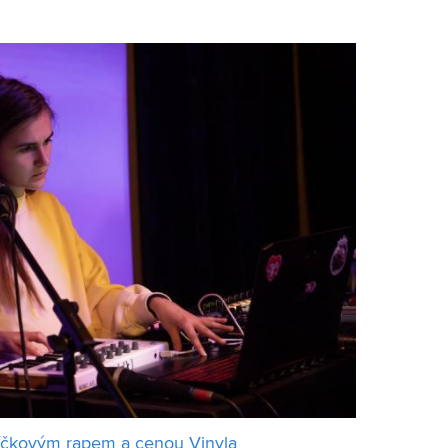
avid Bažout vybudoval, dnes dom
íčkovým rapem a cenou Vinyla