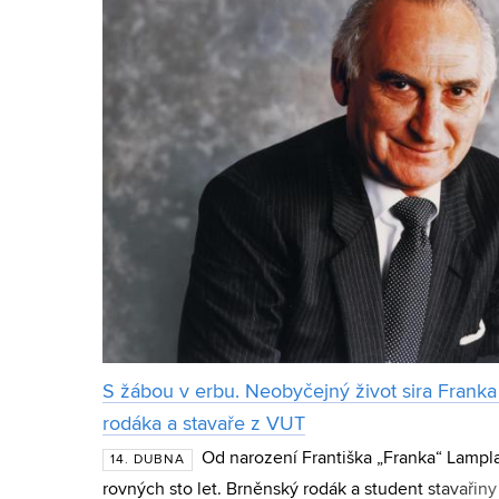
S žábou v erbu. Neobyčejný život sira Frank
rodáka a stavaře z VUT
Od narození Františka „Franka“ Lampl
14. DUBNA
rovných sto let. Brněnský rodák a student stavaři