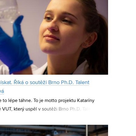
ískat. Říká o soutěži Brno Ph.D. Talent
vá
 to lépe táhne. To je motto projektu Kataríny
 VUT, který uspěl v soutěži Brno Ph.D. Talent.
 termofilní bakterie, které umí produkov