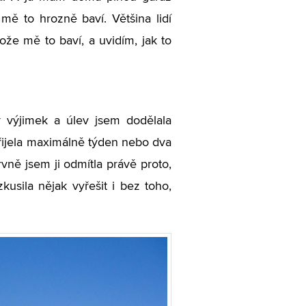
mě to hrozně baví. Většina lidí
ože mě to baví, a uvidím, jak to
v výjimek a úlev jsem dodělala
řijela maximálně týden nebo dva
rvně jsem ji odmítla právě proto,
kusila nějak vyřešit i bez toho,