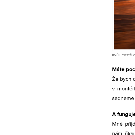
Kvůli cestě 
Máte poc
Že bych d
v montér
sedneme 
A funguje
Mně přijd
nám říkaj