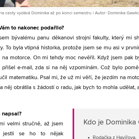
na cesty vydává Dominika až po konci semestru | Autor: Dominika Gawli
 Vám to nakonec podařilo?
sem bývalému panu děkanovi strojní fakulty, který mi sh
y. To byla vtipná historka, protože jsem se mu asi v prv
 na motorce. On mi tehdy moc nevěřil. Když jsem pak by
 přišel e-mail, zda si na něj vzpomínám. Což bylo pom
učil matematiku. Psal mi, že už mi věří, že jezdím na mot
a něj obrátila s žádostí o radu, jak bych to mohla udělat
 napsal?
Kdo je Dominika
mi velmi stručně, až jsem
 jestli se ho to nějak
Rodačka z Havířova.