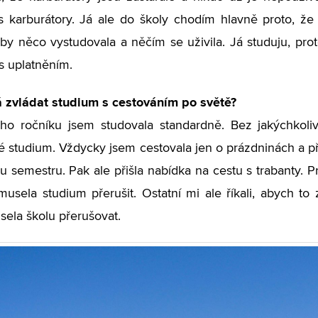
 karburátory. Já ale do školy chodím hlavně proto, že 
aby něco vystudovala a něčím se uživila. Já studuju, prot
s uplatněním.
á zvládat studium s cestováním po světě?
ého ročníku jsem studovala standardně. Bez jakýchkoli
é studium. Vždycky jsem cestovala jen o prázdninách a p
u semestru. Pak ale přišla nabídka na cestu s trabanty. P
usela studium přerušit. Ostatní mi ale říkali, abych to z
ela školu přerušovat.