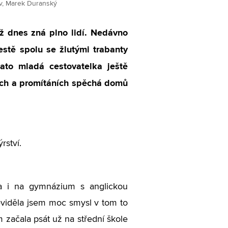
av, Marek Duranský
ž dnes zná plno lidí. Nedávno
stě spolu se žlutými trabanty
tato mladá cestovatelka ještě
kách a promítáních spěchá domů
rství.
la i na gymnázium s anglickou
viděla jsem moc smysl v tom to
m začala psát už na střední škole