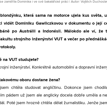
se zaměřila Dominika i ve své bakalářské práci | Autor: Vojtěch Duchosl
blondýnku, která sama na motorce ujela kus světa, u
ci vidět Dominiku Gawliczkovou v dokumentu o její ce
báně po Austrálii a Indonésii. Málokdo ale ví, že 
Fakultu strojního inženýrství VUT a večer po přednáš
otokoly.
ě na VUT studujete?
trojní inženýrství. Konkrétně automobilní a dopravní inžený
 takovému oboru dostane žena?
jsem chtěla studovat angličtinu. Dokonce jsem chodi
ím pádem už jsem ale anglicky docela dobře uměla a ne
dál. Poté jsem hrozně chtěla dělat žurnalistiku. Jenže jse