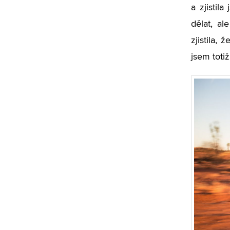
a zjistil
dělat, al
zjistila,
jsem toti