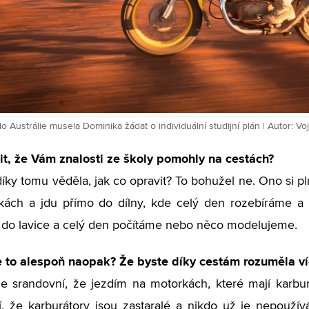
do Austrálie musela Dominika žádat o individuální studijní plán | Autor: 
it, že Vám znalosti ze školy pomohly na cestách?
íky tomu věděla, jak co opravit? To bohužel ne. Ono si pl
kách a jdu přímo do dílny, kde celý den rozebíráme a 
do lavice a celý den počítáme nebo něco modelujeme.
 to alespoň naopak? Že byste díky cestám rozuměla víc
e srandovní, že jezdím na motorkách, které mají karbur
í, že karburátory jsou zastaralé a nikdo už je nepouž