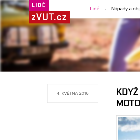
LIDÉ
Lidé
Nápady a ob
zVUT.cz
KDYŽ 
4. KVĚTNA 2016
MOTO