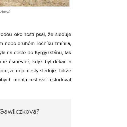
czková
odou okolností psal, že sleduje
ním nebo druhém ročníku zmínila,
la na cestě do Kyrgyzstánu, tak
ěrně úsměvné, když byl děkan a
orce, a moje cesty sleduje. Takže
, abych mohla cestovat a studovat
 Gawliczková?