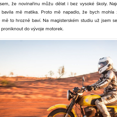
a jsem, že novinařinu můžu dělat i bez vysoké školy. N
e bavila mě matika. Proto mě napadlo, že bych mohla z
 že mě to hrozně baví. Na magisterském studiu už jsem s
ž proniknout do vývoje motorek.