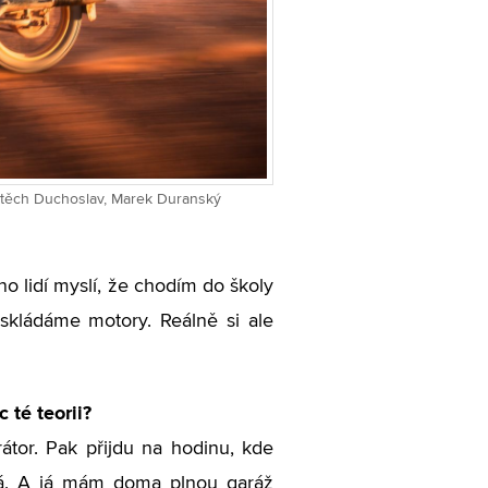
Vojtěch Duchoslav, Marek Duranský
no lidí myslí, že chodím do školy
skládáme motory. Reálně si ale
 té teorii?
átor. Pak přijdu na hodinu, kde
ívá. A já mám doma plnou garáž