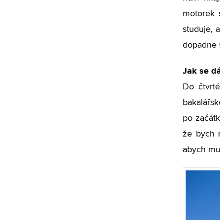
motorek s
studuje, 
dopadne 
Jak se d
Do čtvrt
bakalářsk
po začátk
že bych m
abych mus