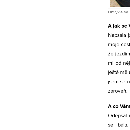
Obvykle se 
A jak se
Napsala j
moje cest
že jezdím
mi od něj
ještě mě 
jsem se n
zároveň.
A co Vám
Odepsal 
se bála,