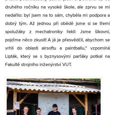
druhého ročníku na vysoké škole, ale zprvu se mi
nedařilo: byl jsem na to sám, chyběla mi podpora a
dobrý tým. Až jednou při obědě jsme si se třemi
spolužáky z mechatroniky řekli: Jsme šikovní,
pojďme něco zkusit! A já je přesvědčil, abychom se
vrhli do oblasti airsoftu a paintballu,“ vzpomíná
Lipták, který se s byznysovými parťáky potkal na
Fakultě strojního inženýrství VUT.