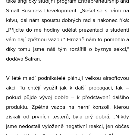
také anglický studijní program Entrepreneurship and
Small Business Development. „Sešel se s námi na
kávu, dal nám spoustu dobrých rad a nakonec říká:
„Přijďte do mé hodiny udělat prezentaci a studenti
vám dají zpětnou vazbu." Hrozně nám to pomohlo a
díky tomu jsme náš tým rozšířili o byznys sekci,“
dodává Šafran.
V létě mladí podnikatelé plánují velkou airsoftovou
akci. Tu chtějí využít jak k další propagaci, tak –
pokud půjde vývoj dobře – k představení dalšího
produktu. Zpětná vazba na herní konzoli, kterou
získali od prvních testerů, byla prý dobrá. „Nikdy
jsme nedostali vyloženě negativní reakci, jen občas