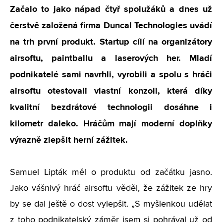
Začalo to jako nápad čtyř spolužáků a dnes už
čerstvě založená firma Duncal Technologies uvádí
na trh první produkt. Startup cílí na organizátory
airsoftu, paintballu a laserových her. Mladí
podnikatelé sami navrhli, vyrobili a spolu s hráči
airsoftu otestovali vlastní konzoli, která díky
kvalitní bezdrátové technologii dosáhne i
kilometr daleko. Hráčům mají moderní doplňky
výrazně zlepšit herní zážitek.
Samuel Lipták měl o produktu od začátku jasno.
Jako vášnivý hráč airsoftu věděl, že zážitek ze hry
by se dal ještě o dost vylepšit. „S myšlenkou udělat
z toho podnikatelský záměr jsem si pohrával už od