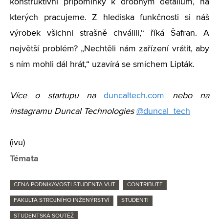
konstruktivní připomínky k drobným detailům, na
kterých pracujeme. Z hlediska funkčnosti si náš
výrobek všichni strašně chválili,“ říká Šafran. A
největší problém? „Nechtěli nám zařízení vrátit, aby
s ním mohli dál hrát,“ uzavírá se smíchem Lipták.
Více o startupu na
duncaltech.com
nebo na
instagramu Duncal Technologies
@duncal_tech
(ivu)
Témata
CENA PODNIKAVOSTI STUDENTA VUT
CONTRIBUTE
FAKULTA STROJNÍHO INŽENÝRSTVÍ
STUDENTI
STUDENTSKÁ SOUTĚŽ