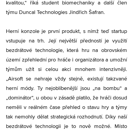
kvalitou,“ říká student biomechaniky a další člen
týmu Duncal Technologies Jindřich Šafran.
Herní konzole je první produkt, s nímž teď startup
vstupuje na trh. Její největší předností je využití
bezdrátové technologie, která hru na obrovském
území zpřehlední pro hráče i organizátora a umožní
týmům užít si celou akci mnohem intenzivněji.
„Airsoft se nehraje vždy stejně, existují takzvané
herní módy. Ty nejoblíbenější jsou „na bombu“ a
„dominátor“, u obou v zásadě platilo, že hráči dosud
neměli v reálném čase přehled o stavu hry a týmy
tak nemohly dělat strategická rozhodnutí. Díky naší
bezdrátové technologii je to nově možné. Místo