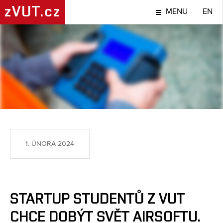
zVUT.cz
MENU
EN
NÁPADY A OBJEVY
1. ÚNORA 2024
STARTUP STUDENTŮ Z VUT
CHCE DOBÝT SVĚT AIRSOFTU.