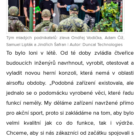
Tým mladých podnikatelů: zleva Ondřej Vodička, Adam Číž,
Samuel Lipták a Jindřich Šafran | Autor: Duncal Technologies
To bylo loni v létě. Od té doby zvládla čtveřice
budoucích inženýrů navrhnout, vyrobit, otestovat a
vyladit novou herní konzoli, která nemá v oblasti
airsoftu obdoby. „Podobná zařízení existovala, ale
jednalo se o podomácku vyrobené věci, které řadu
funkcí neměly. My děláme zařízení navržené přímo
pro akční sport, proto si zakládáme na tom, aby bylo
velmi kvalitní jak co do funkce, tak i výdrže.
Chceme, aby si nás zákazníci od začátku spojovali s