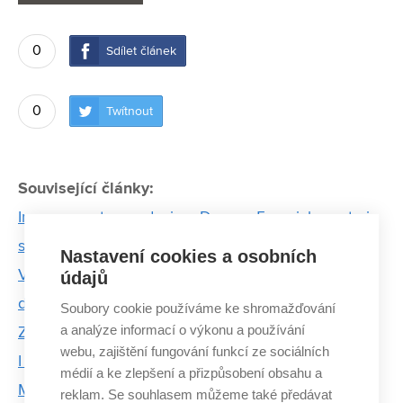
0
Sdílet článek
0
Twítnout
Související články:
Inovace motoru a design. Dragon 5 zaujal porotu i
soupeře
Nastavení cookies a osobních
VUT v Brně vychovává kvalitní designéry. Talent
údajů
designu 2014 to opět prokázal
Soubory cookie používáme ke shromažďování
a analýze informací o výkonu a používání
Zapojit zahraniční studenty a získat více pravomocí.
webu, zajištění fungování funkcí ze sociálních
I to jsou ambice kandidátů na Krále a Královnu
médií a ke zlepšení a přizpůsobení obsahu a
Majálesu
reklam. Se souhlasem můžeme také předávat