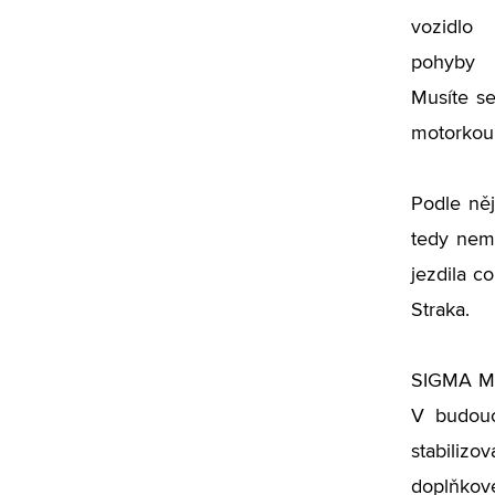
vozidlo
pohyby 
Musíte se
motorkou.
Podle ně
tedy nema
jezdila c
Straka.
SIGMA MOT
V budouc
stabiliz
doplňkové