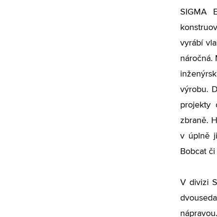
SIGMA En
konstruov
vyrábí vl
náročná.
inženýrsk
výrobu. 
projekty
zbraně. H
v úplně j
Bobcat č
V divizi 
dvousedad
nápravou