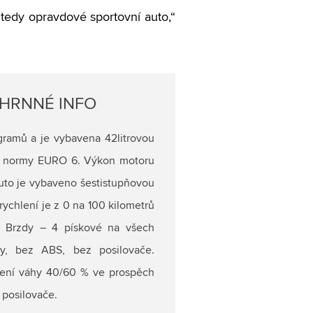
 tedy opravdové sportovní auto,“
UHRNNÉ INFO
ramů a je vybavena 42litrovou
ní normy EURO 6. Výkon motoru
uto je vybaveno šestistupňovou
ychlení je z 0 na 100 kilometrů
. Brzdy – 4 pískové na všech
ny, bez ABS, bez posilovače.
žení váhy 40/60 % ve prospěch
 posilovače.