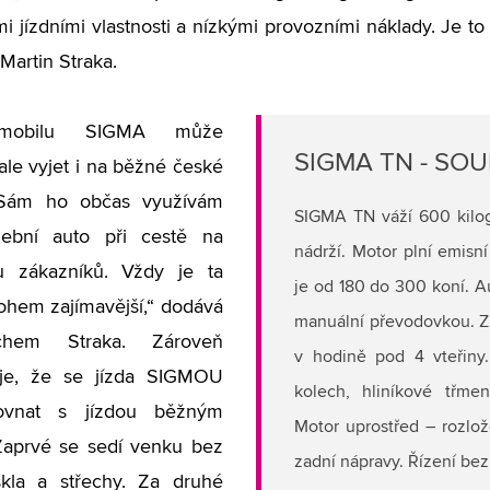
i jízdními vlastnosti a nízkými provozními náklady. Je to
 Martin Straka.
mobilu SIGMA může
SIGMA TN - SO
ale vyjet i na běžné české
 „Sám ho občas využívám
SIGMA TN váží 600 kilog
žební auto při cestě na
nádrží. Motor plní emis
u zákazníků. Vždy je ta
je od 180 do 300 koní. A
ohem zajímavější,“ dodává
manuální převodovkou. Zr
hem Straka. Zároveň
v hodině pod 4 vteřiny
je, že se jízda SIGMOU
kolech, hliníkové třme
ovnat s jízdou běžným
Motor uprostřed – rozlo
Zaprvé se sedí venku bez
zadní nápravy. Řízení bez
skla a střechy. Za druhé