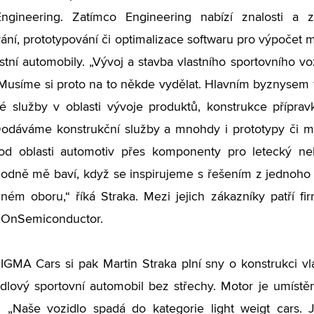
gineering. Zatímco Engineering nabízí znalosti a z
ání, prototypování či optimalizace softwaru pro výpočet
astní automobily. „Vývoj a stavba vlastního sportovního v
 Musíme si proto na to někde vydělat. Hlavním byznyse
é služby v oblasti vývoje produktů, konstrukce přípra
Dodáváme konstrukční služby a mnohdy i prototypy či m
 od oblasti automotiv přes komponenty pro letecký ne
odně mě baví, když se inspirujeme s řešením z jednoho
iném oboru,“ říká Straka. Mezi jejich zákazníky patří f
i OnSemiconductor.
SIGMA Cars si pak Martin Straka plní sny o konstrukci v
lový sportovní automobil bez střechy. Motor je umístě
. „Naše vozidlo spadá do kategorie light weigt cars.