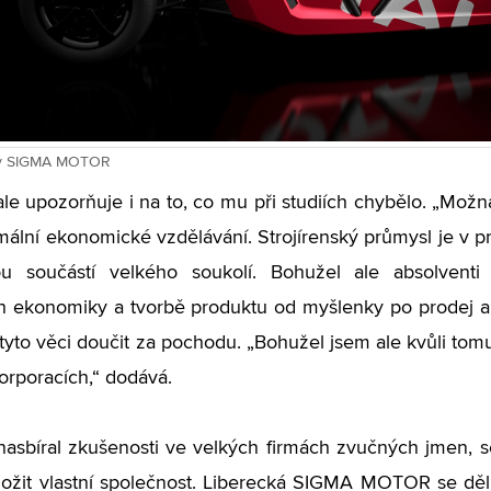
hiv SIGMA MOTOR
le upozorňuje i na to, co mu při studiích chybělo. „Možn
mální ekonomické vzdělávání. Strojírenský průmysl je v pr
ou součástí velkého soukolí. Bohužel ale absolvent
h ekonomiky a tvorbě produktu od myšlenky po prodej an
tyto věci doučit za pochodu. „Bohužel jsem ale kvůli tomu
orporacích,“ dodává.
nasbíral zkušenosti ve velkých firmách zvučných jmen, s
ložit vlastní společnost. Liberecká SIGMA MOTOR se dě