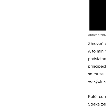
Autor: arc
Zároveň a
A to mini
podstatn
principec
se musel 
velkých k
Poté, co 
Straka za