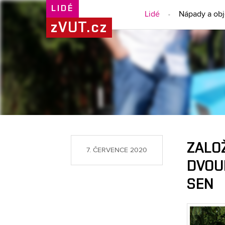
LIDÉ
Lidé
Nápady a ob
zVUT.cz
ZALOŽ
7. ČERVENCE 2020
DVOUM
SEN