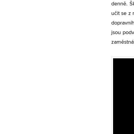
denně. Šk
učit se z
dopravníh
jsou podv
zaměstná