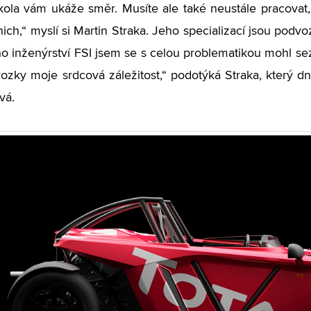
ola vám ukáže směr. Musíte ale také neustále pracovat,
 nich,“ myslí si Martin Straka. Jeho specializací jsou pod
o inženýrství FSI jsem se s celou problematikou mohl se
ozky moje srdcová záležitost,“ podotýká Straka, který 
vá.