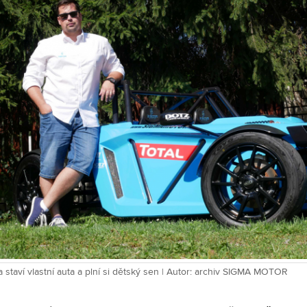
a staví vlastní auta a plní si dětský sen | Autor: archiv SIGMA MOTOR