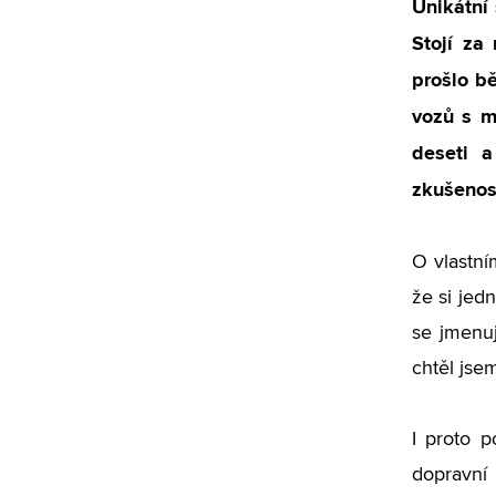
Unikátní
Stojí za
prošlo bě
vozů s m
deseti 
zkušenost
O vlastním
že si jed
se jmenuj
chtěl jsem
I proto p
dopravní 