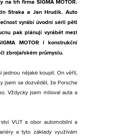
ty na trh firma SIGMA MOTOR.
rtin Straka a Jan Hrudík. Auto
čnost vyrábí úvodní sérii pěti
ucnu pak plánují vyrábět mezi
í SIGMA MOTOR i konstrukční
ě či zbrojařském průmyslu.
si jednou nějaké koupil. On věřil,
kdy jsem se dozvěděl, že Porsche
ho. Vždycky jsem miloval auta a
ýrství VUT a obor automobilní a
ariéry a tyto základy využívám