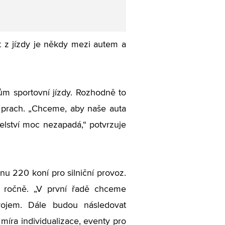
cit z jízdy je někdy mezi autem a
m sportovní jízdy. Rozhodně to
t prach. „Chceme, aby naše auta
atelství moc nezapadá,“ potvrzuje
u 220 koní pro silniční provoz.
y ročně. „V první řadě chceme
ývojem. Dále budou následovat
 míra individualizace, eventy pro