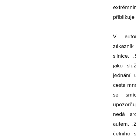
extrémním
přibližuje
V auto
zákazník 
silnice.
jako slu
jednání 
cesta mn
se smíc
upozorňu
nedá sr
autem. „
čelního 