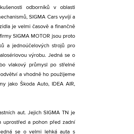
kušenosti odborníků v oblasti
 mechanismů, SIGMA Cars vyvíjí a
ozidla je velmi časově a finančně
m firmy SIGMA MOTOR jsou proto
vků a jednoúčelových strojů pro
alosériovou výrobu. Jedná se o
bo vlakový průmysl po střelné
 odvětví a vhodně ho použijeme
irmy jako Škoda Auto, IDEA AIR,
lastních aut. Jejich SIGMA TN je
n uprostřed a pohon před zadní
 Jedná se o velmi lehká auta s