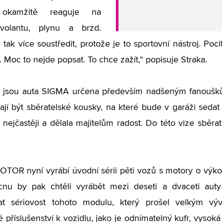
 okamžitě reaguje na
volantu, plynu a brzd.
 tak více soustředit, protože je to sportovní nástroj. Po
 Moc to nejde popsat. To chce zažít,“ popisuje Straka.
j jsou auta SIGMA určena především nadšeným fanoušků
jí být sběratelské kousky, na které bude v garáži seda
o nejčastěji a dělala majitelům radost. Do této vize sběr
OR nyní vyrábí úvodní sérii pěti vozů s motory o výkon
nu by pak chtěli vyrábět mezi deseti a dvaceti aut
ovat sériovost tohoto modulu, který prošel velkým v
 příslušenství k vozidlu, jako je odnímatelný kufr, vysoká