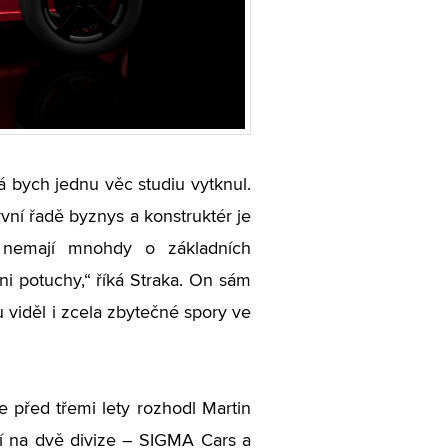
á bych jednu věc studiu vytknul.
vní řadě byznys a konstruktér je
i nemají mnohdy o základních
i potuchy,“ říká Straka. On sám
 viděl i zcela zbytečné spory ve
e před třemi lety rozhodl Martin
lí na dvě divize – SIGMA Cars a