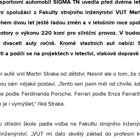
 sportovní automobil SIGMA TN uvedla před dvěma le
 ní spolužáci z Fakulty strojního inženýrství VUT Ma
hem dvou let ještě řadou změn a v letošním roce spole
otory o výkonu 220 koní pro silniční provoz. V budo
a dvaceti auty ročně. Kromě vlastních aut nabíz
i a podílí se na projektech v letectví, vlakové doprav
 autě snil Martin Straka od dětství. Nesnil ale o tom, že 
nou sám nějaké postaví. „Tento sen jsem měl od chvíle, 
e podle Ferdinanda Porsche, Ferrari podle Enza Ferrari
 je i vymýšlet,“ říká Straka.
o střední škole padla volba na Fakultu strojního inžen
inženýrství. „VUT mi dalo skvělý základ do profesní k