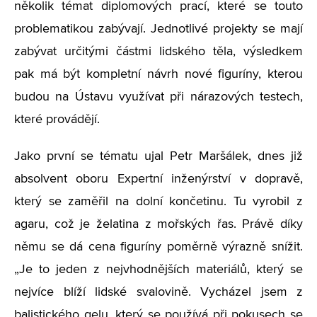
několik témat diplomových prací, které se touto
problematikou zabývají. Jednotlivé projekty se mají
zabývat určitými částmi lidského těla, výsledkem
pak má být kompletní návrh nové figuríny, kterou
budou na Ústavu využívat při nárazových testech,
které provádějí.
Jako první se tématu ujal Petr Maršálek, dnes již
absolvent oboru Expertní inženýrství v dopravě,
který se zaměřil na dolní končetinu. Tu vyrobil z
agaru, což je želatina z mořských řas. Právě díky
němu se dá cena figuríny poměrně výrazně snížit.
„Je to jeden z nejvhodnějších materiálů, který se
nejvíce blíží lidské svalovině. Vycházel jsem z
balistického gelu, který se používá při pokusech se