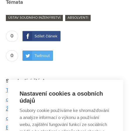
Témata
ÚSTAV SOUDNÍHO INŽENÝRSTVÍ
ABSOLVENTI
0
Sdílet článek
0
Twítnout
Související články:
Téměř neprolomitelný elektronický zámek PeaLock
Nastavení cookies a osobních
ochrání sportovní výbavu. Jde o světovou novinku
údajů
Že dítě nezastaví na červenou, není často jeho
Soubory cookie používáme ke shromažďování
a analýze informací o výkonu a používání
chyba. Reakční doba se s věkem citelně liší, říká
webu, zajištění fungování funkcí ze sociálních
Bucsuházy