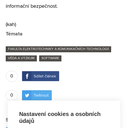
informační bezpečnost.
(kah)
Témata
FAKULTA ELEKTROTECHNIKY A KOMUNIKAČNÍCH TECHNOLOGIÍ
VĚDA A VÝZKUM
SOFTWARE
0
Sdílet článek
0
Twítnout
Nastavení cookies a osobních
Související články:
údajů