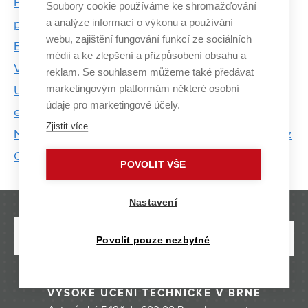
Parkinsonovu nemoc pomůže odhalit i řeč nebo
Soubory cookie používáme ke shromažďování
a analýze informací o výkonu a používání
písmo
webu, zajištění fungování funkcí ze sociálních
Bolesti čelistí pomůže řešit unikátní software
médií a ke zlepšení a přizpůsobení obsahu a
V laboratořích BDALab analyzují nemoci mozku
reklam. Se souhlasem můžeme také předávat
marketingovým platformám některé osobní
Unikátní systém umí včas varovat před požárem v
údaje pro marketingové účely.
elektrárnách
Zjistit více
Nedostatek žen v technických oborech řeší studie z
Centra SIX
POVOLIT VŠE
Nastavení
Povolit pouze nezbytné
VYSOKÉ UČENÍ TECHNICKÉ V BRNĚ