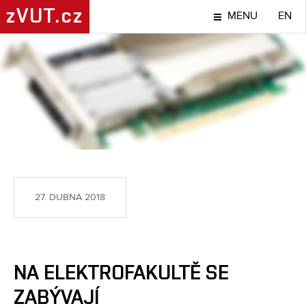
zVUT.cz
MENU
EN
NÁPADY A OBJEVY
27. DUBNA 2018
NA ELEKTROFAKULTĚ SE
ZABÝVAJÍ