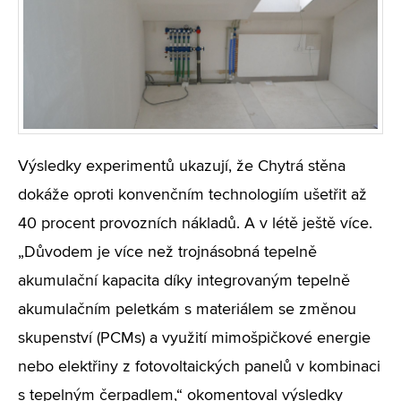
Výsledky experimentů ukazují, že Chytrá stěna
dokáže oproti konvenčním technologiím ušetřit až
40 procent provozních nákladů. A v létě ještě více.
„Důvodem je více než trojnásobná tepelně
akumulační kapacita díky integrovaným tepelně
akumulačním peletkám s materiálem se změnou
skupenství (PCMs) a využití mimošpičkové energie
nebo elektřiny z fotovoltaických panelů v kombinaci
s tepelným čerpadlem,“ okomentoval výsledky