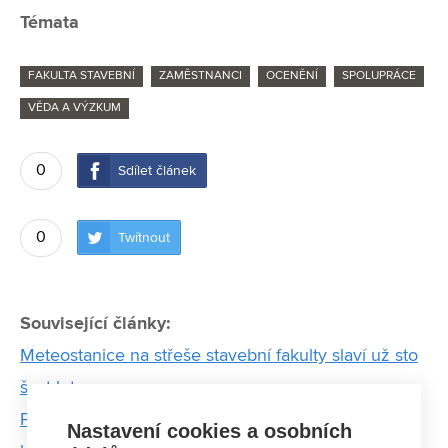
Témata
FAKULTA STAVEBNÍ
ZAMĚSTNANCI
OCENĚNÍ
SPOLUPRÁCE
VĚDA A VÝZKUM
0
Sdílet článek
0
Twítnout
Související články:
Meteostanice na střeše stavební fakulty slaví už sto
šest let
Patentovaný systém z VUT na proplachování
Nastavení cookies a osobních