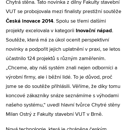
Chytrá stěna. Tato novinka z dílny Fakulty stavební
VUT se probojovala mezi finalisty prestižní soutěže
Česká inovace 2014
. Spolu se třemi dalšími
Inovační nápad
projekty excelovala v kategorii
.
Soutěže, která má za úkol ocenit perspektivní
novinky a podpořit jejich uplatnění v praxi, se letos
účastnilo 124 projektů s různým zaměřením.
„Chceme, aby náš systém znali nejen odborníci a
výrobní firmy, ale i běžní lidé. To je důvod, proč
jsme se do soutěže přihlásili. Věříme, že díky tomu
koncové zákazníky snáze seznámíme s výhodami
našeho systému,“ uvedl hlavní tvůrce Chytré stěny
Milan Ostrý z Fakulty stavební VUT v Brně.
Nová technologie,
která je chráněna českým