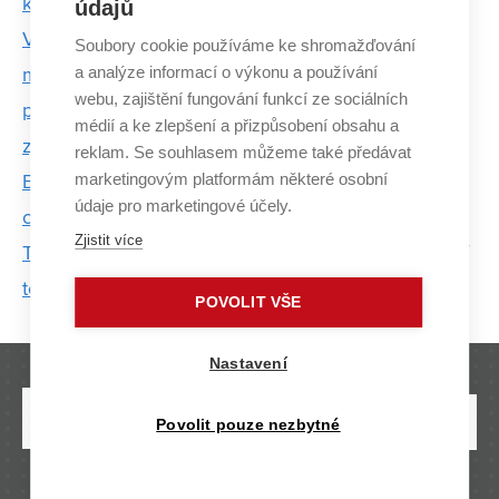
kanalizace bude pomáhat v Evropě
údajů
V nemocnicích se mohou skrývat odolné
Soubory cookie používáme ke shromažďování
a analýze informací o výkonu a používání
mikroorganismy. Zásadní vliv na bezpečnost
webu, zajištění fungování funkcí ze sociálních
pacientů má kvalita výstavby i chování personálu,
médií a ke zlepšení a přizpůsobení obsahu a
zjistil výzkum FAST VUT
reklam. Se souhlasem můžeme také předávat
marketingovým platformám některé osobní
Bod TUBO pomáhá už 20 let sledovat pohyb Brna i
údaje pro marketingové účely.
celého kontinentu
Zjistit více
Tomáš Apeltauer: Evakuace osob je stále důležitější
téma. Naše modely v tom pomáhají
POVOLIT VŠE
Nastavení
Povolit pouze nezbytné