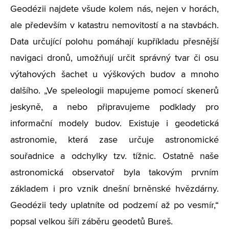
Geodézii najdete všude kolem nás, nejen v horách,
ale především v katastru nemovitostí a na stavbách.
Data určující polohu pomáhají kupříkladu přesnější
navigaci dronů, umožňují určit správný tvar či osu
výtahových šachet u výškových budov a mnoho
dalšího. „Ve speleologii mapujeme pomocí skenerů
jeskyně, a nebo připravujeme podklady pro
informační modely budov. Existuje i geodetická
astronomie, která zase určuje astronomické
souřadnice a odchylky tzv. tížnic. Ostatně naše
astronomická observatoř byla takovým prvním
základem i pro vznik dnešní brněnské hvězdárny.
Geodézii tedy uplatníte od podzemí až po vesmír,“
popsal velkou šíři záběru geodetů Bureš.