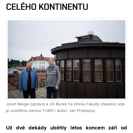
CELÉHO KONTINENTU
Josef Weigel (vpravo) a Jiří Bureš na střeše Fakulty stavební, kde
je umístěna stanice TUBO | Autor: Jan Prokopius
Už dvě dekády uběhly letos koncem září od