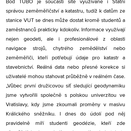
Bod TUBO je součástí sítě využívané i Státní
správou zeměměřičství a katastru, tudíž k datům ze
stanice VUT se dnes může dostat kromě studentů a
zaměstnanců prakticky kdokoliv. Informace využívají
nejen geodeti, ale i profesionálové z oblasti
navigace strojů, chytrého zemědělství nebo
zeměměřiči, kteří potřebují údaje pro katastr a
stavebnictví. Reálná data nebo přesné korekce si
uživatelé mohou stahovat průběžně v reálném čase.
„Vůbec první družicovou síť sledující geodynamiku
jsme vytvořili společně s polskou univerzitou ve
Vratislavy, kdy jsme zkoumali proměny v masivu
Králického sněžníku. I dnes do údolí pod něj
pravidelně míří studenti geodézie, kteří zde