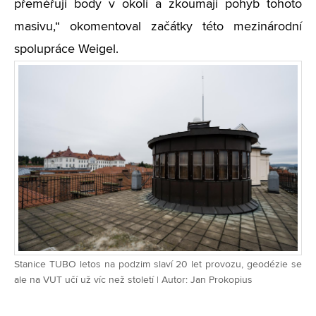
přeměřují body v okolí a zkoumají pohyb tohoto
masivu,“ okomentoval začátky této mezinárodní
spolupráce Weigel.
Stanice TUBO letos na podzim slaví 20 let provozu, geodézie se
ale na VUT učí už víc než století | Autor: Jan Prokopius