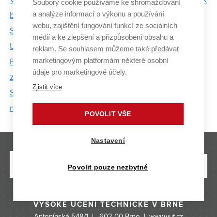
V centru AdMaS testují zelené parkoviště. Přispívá k
Soubory cookie používáme ke shromažďování
a analýze informací o výkonu a používání
boji se suchem
webu, zajištění fungování funkcí ze sociálních
Střechu VIDA centra monitoruje online systém.
médií a ke zlepšení a přizpůsobení obsahu a
Upozorní, kdy odklidit sníh
reklam. Se souhlasem můžeme také předávat
marketingovým platformám některé osobní
Plasty v Antarktidě stárnou jinak. Unikátní výzkum
údaje pro marketingové účely.
zjišťuje proč
Zjistit více
Smrky by ve stavebnictví mohly do budoucna
nahradit buky
POVOLIT VŠE
Nastavení
Povolit pouze nezbytné
VYSOKÉ UČENÍ TECHNICKÉ V BRNĚ
Antonínská 548/1 | 602 00 Brno |
www.vut.cz