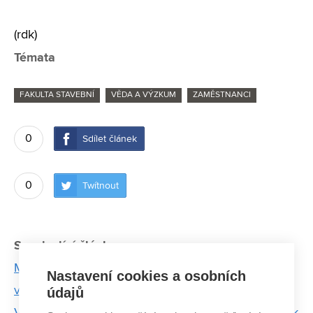
(rdk)
Témata
FAKULTA STAVEBNÍ
VĚDA A VÝZKUM
ZAMĚSTNANCI
0
Sdílet článek
0
Twítnout
Související články:
Mladí profesoři se shodují: Profesura byl přirozený
Nastavení cookies a osobních
vývoj, neplánovali jsme to
údajů