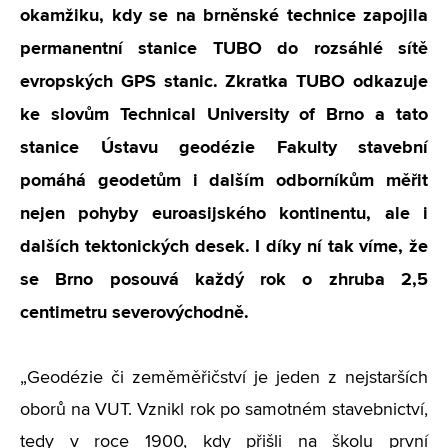
okamžiku, kdy se na brněnské technice zapojila
permanentní stanice TUBO do rozsáhlé sítě
evropských GPS stanic. Zkratka TUBO odkazuje
ke slovům Technical University of Brno a tato
stanice Ústavu geodézie Fakulty stavební
pomáhá geodetům i dalším odborníkům měřit
nejen pohyby euroasijského kontinentu, ale i
dalších tektonických desek. I díky ní tak víme, že
se Brno posouvá každý rok o zhruba 2,5
centimetru severovýchodně.
„Geodézie či zeměměřičství je jeden z nejstarších
oborů na VUT. Vznikl rok po samotném stavebnictví,
tedy v roce 1900, kdy přišli na školu první