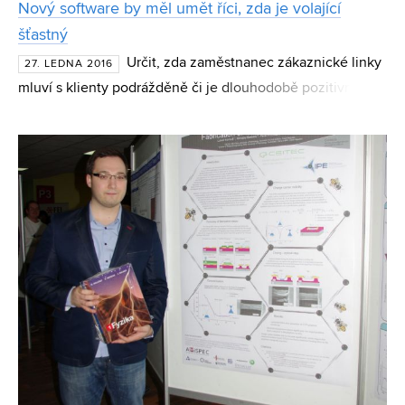
Nový software by měl umět říci, zda je volající
šťastný
Určit, zda zaměstnanec zákaznické linky
27. LEDNA 2016
mluví s klienty podrážděně či je dlouhodobě pozitivně
naladěný. To by měl za pár let umět program na detekci
emocí, na jehož vývoji se podílí i studentka Fakult