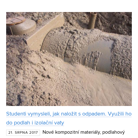
Své o tom ví tým z Fakulty informačních technologií, který
využil evoluční algoritmy k tomu, aby automatizov
Studenti vymysleli, jak naložit s odpadem. Využili ho
do podlah i izolační vaty
Nové kompozitní materiály, podlahový
21. SRPNA 2017