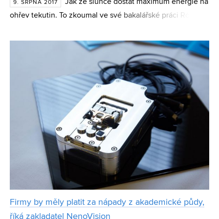
Jak ze slunce dostat maximum energie na
9. SRPNA 2017
ohřev tekutin. To zkoumal ve své bakalářské práci Róbert
Hrachiar z Fakulty elektrotechniky a komunikačních
technologií. Za návrh vlastního solárního panelu zís
Firmy by měly platit za nápady z akademické půdy,
říká zakladatel NenoVision