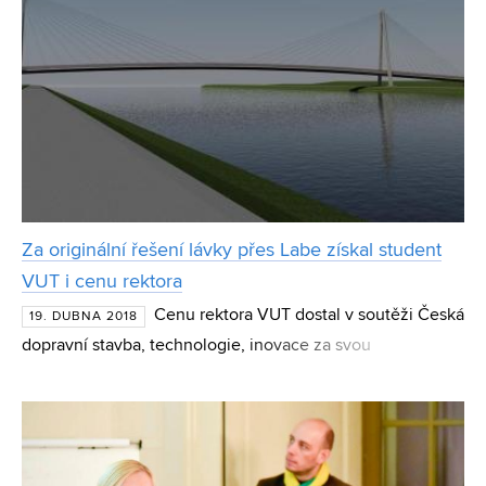
Za originální řešení lávky přes Labe získal student
VUT i cenu rektora
Cenu rektora VUT dostal v soutěži Česká
19. DUBNA 2018
dopravní stavba, technologie, inovace za svou
diplomovou práci doktorand Fakulty stavební VUT
Rostislav Krč. Pod vedením jednoho z nejvýznamnějších
českých proj