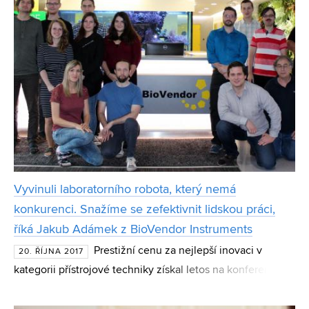
Vyvinuli laboratorního robota, který nemá
konkurenci. Snažíme se zefektivnit lidskou práci,
říká Jakub Adámek z BioVendor Instruments
Prestižní cenu za nejlepší inovaci v
20. ŘÍJNA 2017
kategorii přístrojové techniky získal letos na konferenci
PITTCON 2017 v americkém Chicagu český robotický