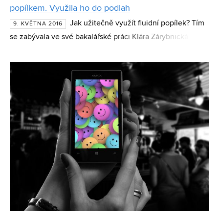
popílkem. Využila ho do podlah
Jak užitečně využít fluidní popílek? Tím
9. KVĚTNA 2016
se zabývala ve své bakalářské práci Klára Zárybnická z
Fakulty chemické VUT. Rozhodla se, že ho zkusí přimíchat
do směsi, která se používá k vyrovnávání podlah