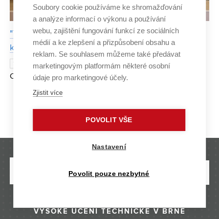
Soubory cookie používáme ke shromažďování
a analýze informací o výkonu a používání
webu, zajištění fungování funkcí ze sociálních
"Technologický oscar" pro biotechnologii Hydal,
médií a ke zlepšení a přizpůsobení obsahu a
která vznikla na VUT v Brně
reklam. Se souhlasem můžeme také předávat
Zástupci společnosti Nafigate
15. KVĚTNA 2015
marketingovým platformám některé osobní
Corporation, zabývající se transferem špičkových
údaje pro marketingové účely.
technologií a komercializací hi-tech produktů, převzali 14.
Zjistit více
května 2015 na slavnostním předávání cen v Londýně The
Strana 1/2
1
2
»
2015 F
POVOLIT VŠE
Nastavení
Povolit pouze nezbytné
VYSOKÉ UČENÍ TECHNICKÉ V BRNĚ