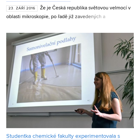
Že je Česká republika světovou velmocí v
23. ZÁŘÍ 2016
oblasti mikroskopie, po řadě již zavedených a
světoznámých firem, potvrdil i nový spin-off Vysokého
učení technického v Brně. Společnost NenoVision, v
jejímž č
Studentka chemické fakulty experimentovala s