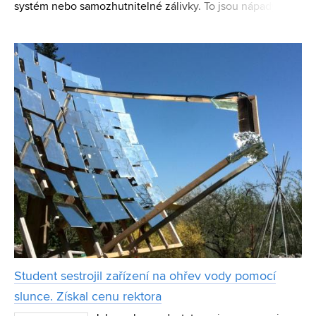
systém nebo samozhutnitelné zálivky. To jsou nápady na
využití odpadních surovin, se kterými uspěli studenti
Vysokého učení technického v Brně v soutěži Ministerst
Student sestrojil zařízení na ohřev vody pomocí
slunce. Získal cenu rektora