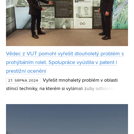
Vědec z VUT pomohl vyřešit dlouholetý problém s
prohýbáním rolet. Spolupráce vyústila v patent i
prestižní ocenění
Vyřešit mnohaletý problém v oblasti
27. SRPNA 2024
stínicí techniky, na kterém si vylámali zuby odborníci po
celém světě, se povedlo společnosti BEMATECH ve
spolupráci s Miroslavem Vořechovským z Ústavu stavební
mec