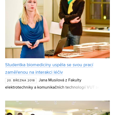
Studentka biomedicíny uspěla se svou prací
zaměřenou na interakci léčiv
Jana Musilová z Fakulty
20. BŘEZNA 2018
elektrotechniky a komunikačních technologií VUT se ve
své závěrečné práci věnovala málo probádanému tématu,
kterým je interakce léčiv při léčbě schizofrenie. Pomocí
počítačovéh