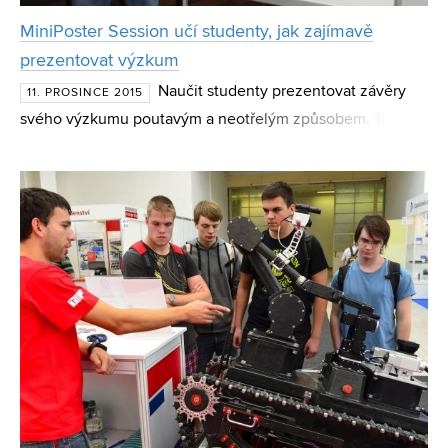
MiniPoster Session učí studenty, jak zajímavě
prezentovat výzkum
Naučit studenty prezentovat závěry
11. PROSINCE 2015
svého výzkumu poutavým a neotřelým způsobem. To je
hlavní cíl soutěže MiniPoster Session, která se koná
pravidelně na Fakultě strojního inženýrství VUT. Letos
porotu