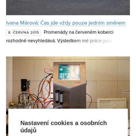
Ivana Márová: Čas jde vždy pouze jedním směrem
Promenády na červeném koberci
8. ČERVNA 2015
rozhodně nevyhledává. Výsledkem mé práce jsou
především studenti, říká profesorka Ivana Márová z Fakulty
chemické VUT v Brně. Žena, jejíž tým je podepsaný pod
patentem bi
Nastavení cookies a osobních
údajů