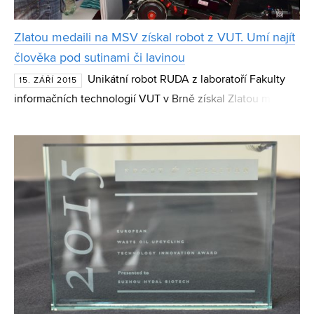
Zlatou medaili na MSV získal robot z VUT. Umí najít
člověka pod sutinami či lavinou
Unikátní robot RUDA z laboratoří Fakulty
15. ZÁŘÍ 2015
informačních technologií VUT v Brně získal Zlatou medaili
na letošním ročníku Mezinárodního strojírenského
veletrhu. Zvítězil v kategorii pro automatizační, mě