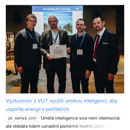
Názvosloví.cz. Za stránky umožňující procvičovat
anorganick
Výzkumníci z VUT využili umělou inteligenci, aby
uspořila energii v počítačích
Umělá inteligence sice není všemocná,
28. SRPNA 2017
ale dokáže lidem usnadnit poměrně hodně práce a času.