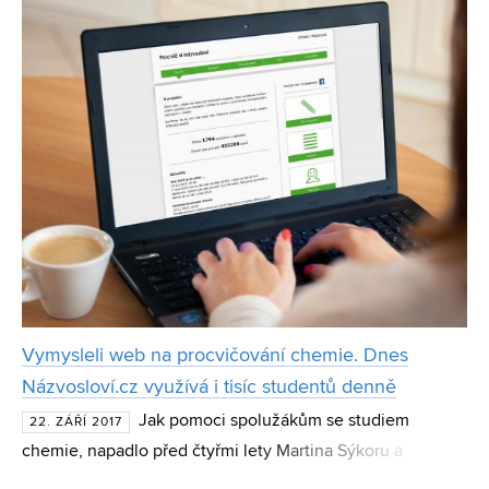
systém od firmy BioVendor Instruments. Na vývoji robota,
Vymysleli web na procvičování chemie. Dnes
Názvosloví.cz využívá i tisíc studentů denně
Jak pomoci spolužákům se studiem
22. ZÁŘÍ 2017
chemie, napadlo před čtyřmi lety Martina Sýkoru a
Michaelu Janskou. Ještě na střední škole vytvořili portál