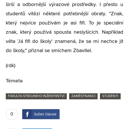
širší a odbornější výrazové prostředky. I přesto u
studentů vítězí některé potřebnější obraty. "Znak,
který nejvíce používám je asi fifi. To je speciální
znak, který používá spousta neslyšících. Například
věta ’Já fifi do školy‘ znamená, že se mi nechce jít
do školy," přiznal se smíchem Zbavitel.
(rdk)
Témata
FAKULTA STROJNÍHO INŽENÝRSTVÍ
ZAMĚSTNANCI
STUDENTI
0
Sdílet článek