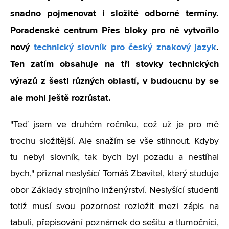
snadno pojmenovat i složité odborné termíny.
Poradenské centrum Přes bloky pro ně vytvořilo
nový
technický slovník pro český znakový jazyk
.
Ten zatím obsahuje na tři stovky technických
výrazů z šesti různých oblastí, v budoucnu by se
ale mohl ještě rozrůstat.
"Teď jsem ve druhém ročníku, což už je pro mě
trochu složitější. Ale snažím se vše stihnout. Kdyby
tu nebyl slovník, tak bych byl pozadu a nestíhal
bych," přiznal neslyšící Tomáš Zbavitel, který studuje
obor Základy strojního inženýrství. Neslyšící studenti
totiž musí svou pozornost rozložit mezi zápis na
tabuli, přepisování poznámek do sešitu a tlumočnici,