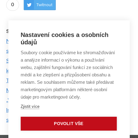
0
Twítnout
Související články:
Nastavení cookies a osobních
Na stupně vítězů vedou legendární Strojařské
údajů
schody
Soubory cookie používáme ke shromažďování
a analýze informací o výkonu a používání
Startuje festival Prototyp. Představí vědce, umělce i
webu, zajištění fungování funkcí ze sociálních
kutily
médií a ke zlepšení a přizpůsobení obsahu a
Teorie bez praxe nestačí, tvrdí zaměstnanci
reklam. Se souhlasem můžeme také předávat
marketingovým platformám některé osobní
MechLabu
údaje pro marketingové účely.
„Vypečená“ konzola míří z tiskárny do vesmíru
Zjistit více
Inovace motoru a design. Dragon 5 zaujal porotu i
soupeře
POVOLIT VŠE