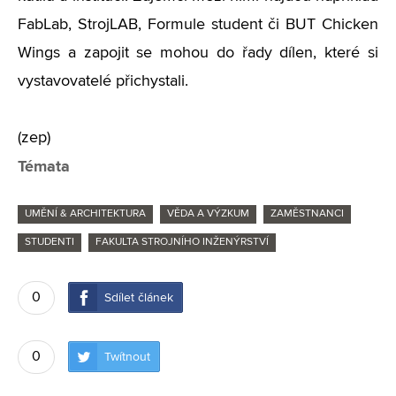
FabLab, StrojLAB, Formule student či BUT Chicken
Wings a zapojit se mohou do řady dílen, které si
vystavovatelé přichystali.
(zep)
Témata
UMĚNÍ & ARCHITEKTURA
VĚDA A VÝZKUM
ZAMĚSTNANCI
STUDENTI
FAKULTA STROJNÍHO INŽENÝRSTVÍ
0
Sdílet článek
0
Twítnout