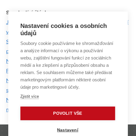
Související články:
Jaký znak je pro ložisko? Odpověď najdou neslyšící
Nastavení cookies a osobních
v technickém slovníku
údajů
Student vymyslel novou metodu výroby očních
Soubory cookie používáme ke shromažďování
a analýze informací o výkonu a používání
protéz. Tiskne je na 3D tiskárně
webu, zajištění fungování funkcí ze sociálních
Nabídku stáže v CERNu jsem nejprve odmítl, říká
médií a ke zlepšení a přizpůsobení obsahu a
Pavel Hilšer
reklam. Se souhlasem můžeme také předávat
marketingovým platformám některé osobní
Na stupně vítězů vedou legendární Strojařské
údaje pro marketingové účely.
schody
Zjistit více
Na strojní fakultě otestovali nový turbovrtulový
motor
POVOLIT VŠE
Nastavení