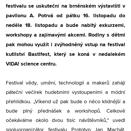
festivalu se uskuteční na brněnském výstavišti v
pavilonu A. Potrvá od pátku 16. listopadu do
neděle 18. listopadu a bude nabitý exkurzemi,
workshopy a zajímavými akcemi. Rodiny s dětmi
pak mohou využít i zvýhodněný vstup na festival
kutilství Bastlfest, který se koná v nedalekém
VIDA! science centru.
Festival vědy, umění, technologií a makerů zahájí
páteční večírek hudebními vystoupeními a módní
přehlídkou. „Víkend už pak bude o něco klidnější a
bude plný přednášek a workshopů. Celkově
očekáváme okolo dvou tisíc návštěvníků,“ uvedl
spoluorganizátor festivalu Prototyp Jan Machát.