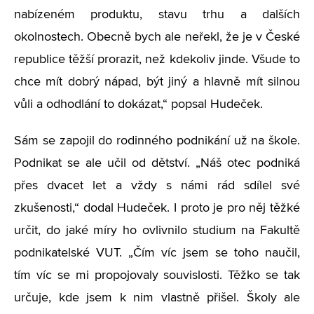
nabízeném produktu, stavu trhu a dalších
okolnostech. Obecně bych ale neřekl, že je v České
republice těžší prorazit, než kdekoliv jinde. Všude to
chce mít dobrý nápad, být jiný a hlavně mít silnou
vůli a odhodlání to dokázat,“ popsal Hudeček.
Sám se zapojil do rodinného podnikání už na škole.
Podnikat se ale učil od dětství. „Náš otec podniká
přes dvacet let a vždy s námi rád sdílel své
zkušenosti,“ dodal Hudeček. I proto je pro něj těžké
určit, do jaké míry ho ovlivnilo studium na Fakultě
podnikatelské VUT. „Čím víc jsem se toho naučil,
tím víc se mi propojovaly souvislosti. Těžko se tak
určuje, kde jsem k nim vlastně přišel. Školy ale