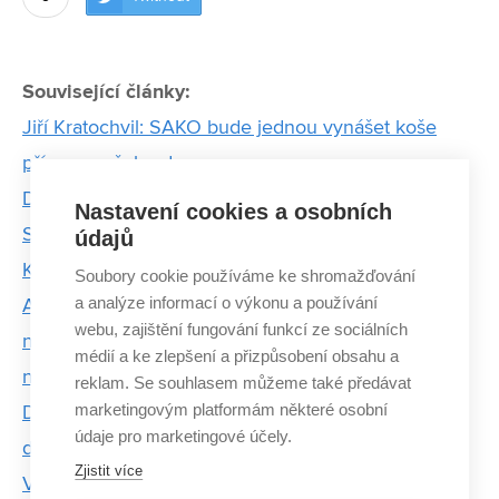
Související články:
Jiří Kratochvil: SAKO bude jednou vynášet koše
přímo z vašeho domu
Deskové hry z Brna slaví úspěch po celém světě.
Nastavení cookies a osobních
Space Race i Project L vybraly tisíce dolarů na
údajů
Kickstarteru
Soubory cookie používáme ke shromažďování
a analýze informací o výkonu a používání
Absolventi VUT vymysleli algoritmus, který dokáže
webu, zajištění fungování funkcí ze sociálních
najít startupy po celém světě. Zájem o něj mají i
médií a ke zlepšení a přizpůsobení obsahu a
největší společnosti
reklam. Se souhlasem můžeme také předávat
marketingovým platformám některé osobní
Dvacet let života jsem zapomněla, dostala jsem ale
údaje pro marketingové účely.
druhou šanci – říká po mrtvici absolventka FP VUT
Zjistit více
VUT jako rodinná tradice. Oceněný student Josef