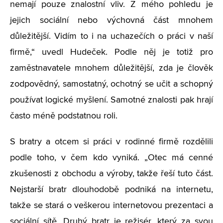
nemají pouze znalostní vliv. Z mého pohledu je
jejich sociální nebo výchovná část mnohem
důležitější. Vidím to i na uchazečích o práci v naší
firmě,“ uvedl Hudeček. Podle něj je totiž pro
zaměstnavatele mnohem důležitější, zda je člověk
zodpovědný, samostatný, ochotný se učit a schopný
používat logické myšlení. Samotné znalosti pak hrají
často méně podstatnou roli.
S bratry a otcem si práci v rodinné firmě rozdělili
podle toho, v čem kdo vyniká. „Otec má cenné
zkušenosti z obchodu a výroby, takže řeší tuto část.
Nejstarší bratr dlouhodobě podniká na internetu,
takže se stará o veškerou internetovou prezentaci a
sociální sítě. Druhý bratr je režisér, který za svou