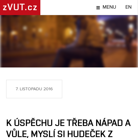
zVUT.cz
MENU
EN
NÁPADY A OBJEVY
7. LISTOPADU 2016
K ÚSPĚCHU JE TŘEBA NÁPAD A
VŮLE, MYSLÍ SI HUDEČEK Z