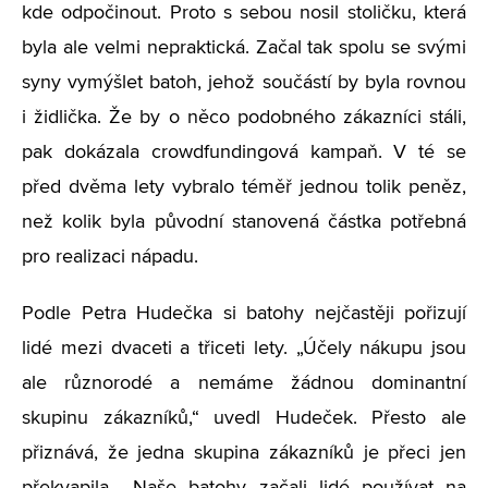
kde odpočinout. Proto s sebou nosil stoličku, která
byla ale velmi nepraktická. Začal tak spolu se svými
syny vymýšlet batoh, jehož součástí by byla rovnou
i židlička. Že by o něco podobného zákazníci stáli,
pak dokázala crowdfundingová kampaň. V té se
před dvěma lety vybralo téměř jednou tolik peněz,
než kolik byla původní stanovená částka potřebná
pro realizaci nápadu.
Podle Petra Hudečka si batohy nejčastěji pořizují
lidé mezi dvaceti a třiceti lety. „Účely nákupu jsou
ale různorodé a nemáme žádnou dominantní
skupinu zákazníků,“ uvedl Hudeček. Přesto ale
přiznává, že jedna skupina zákazníků je přeci jen