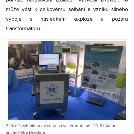
pomalé narušování izolace,“ vysvětlil Drexler. To
může vést k celkovému selhání a vzniku silného
výboje s následkem exploze a požáru
transformátoru.
Zařízení vyhrálo první cenu na veletrhu Ampér 2015 | Autor:
archiv Petra Drexlera