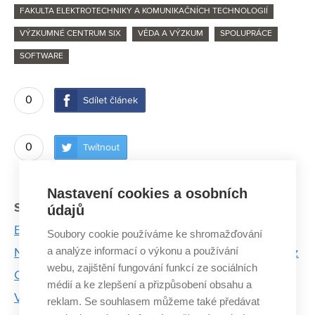
FAKULTA ELEKTROTECHNIKY A KOMUNIKAČNÍCH TECHNOLOGIÍ
VÝZKUMNÉ CENTRUM SIX
VĚDA A VÝZKUM
SPOLUPRÁCE
SOFTWARE
0
Sdílet článek
0
Twítnout
Nastavení cookies a osobních
Související články:
údajů
Bolesti čelistí pomůže řešit unikátní software
Soubory cookie používáme ke shromažďování
a analýze informací o výkonu a používání
Nedostatek žen v technických oborech řeší studie z
webu, zajištění fungování funkcí ze sociálních
Centra SIX
médií a ke zlepšení a přizpůsobení obsahu a
V laboratořích BDALab analyzují nemoci mozku
reklam. Se souhlasem můžeme také předávat