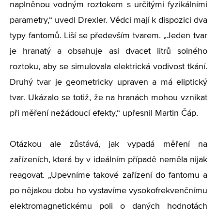
naplněnou vodným roztokem s určitými fyzikálními
parametry,“ uvedl Drexler. Vědci mají k dispozici dva
typy fantomů. Liší se především tvarem. „Jeden tvar
je hranatý a obsahuje asi dvacet litrů solného
roztoku, aby se simulovala elektrická vodivost tkání.
Druhý tvar je geometricky upraven a má eliptický
tvar. Ukázalo se totiž, že na hranách mohou vznikat
při měření nežádoucí efekty,“ upřesnil Martin Čáp.
Otázkou ale zůstává, jak vypadá měření na
zařízeních, která by v ideálním případě neměla nijak
reagovat. „Upevníme takové zařízení do fantomu a
po nějakou dobu ho vystavíme vysokofrekvenčnímu
elektromagnetickému poli o daných hodnotách