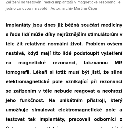
Zařízení na testování reakcí implantátů v magnetické rezonanci je
jedno ze dvou na světě | Autor: archiv Martina Čápa
Implantáty jsou dnes již běžná součást medicíny
a řada lidí může díky nejrůznějším stimulátorům v
těle žít relativně normální život. Problém ovšem
nastává, když mají tito lidé podstoupit vyšetření
na magnetické rezonanci, takzvanou MR
tomografii. Lékaři si totiž musí být jistí, že silné
elektromagnetické pole vznikající při rezonanci
se zařízením v těle nebude reagovat a neohrozí
jeho funkčnost. Na unikátním přístroji, který
umožňuje simulovat elektromagnetické pole a
testovat tak implantáty, pracovali odborníci z