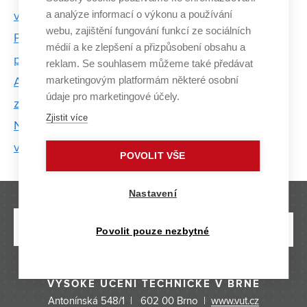
a analýze informací o výkonu a používání
větší bezpečnost
webu, zajištění fungování funkcí ze sociálních
Parkinsonovu nemoc pomůže odhalit i řeč nebo
médií a ke zlepšení a přizpůsobení obsahu a
písmo
reklam. Se souhlasem můžeme také předávat
marketingovým platformám některé osobní
Antibiotické rezistence v drůbežím mikrobiomu
údaje pro marketingové účely.
zkoumají na FEKT VUT
Zjistit více
Na elektrofakultě pracují na metodě, která odhalí
vady solárních panelů
POVOLIT VŠE
Nastavení
Povolit pouze nezbytné
VYSOKÉ UČENÍ TECHNICKÉ V BRNĚ
Antonínská 548/1 | 602 00 Brno |
www.vut.cz