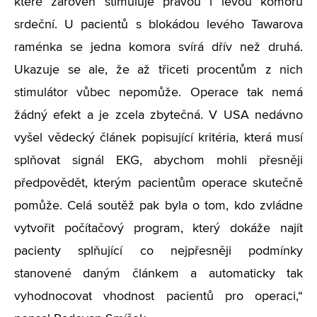
které zároveň stimuluje pravou i levou komoru
srdeční. U pacientů s blokádou levého Tawarova
raménka se jedna komora svírá dřív než druhá.
Ukazuje se ale, že až třiceti procentům z nich
stimulátor vůbec nepomůže. Operace tak nemá
žádný efekt a je zcela zbytečná. V USA nedávno
vyšel vědecký článek popisující kritéria, která musí
splňovat signál EKG, abychom mohli přesněji
předpovědět, kterým pacientům operace skutečně
pomůže. Celá soutěž pak byla o tom, kdo zvládne
vytvořit počítačový program, který dokáže najít
pacienty splňující co nejpřesněji podmínky
stanovené daným článkem a automaticky tak
vyhodnocovat vhodnost pacientů pro operaci,“