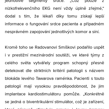
jednotlivé segmenty srdce. „Což pouze z
nízkofrekvenčního EKG není vždy úplně zřejmé,“
dodal s tím, že lékaři díky tomu získají lepší
informace o fungování srdce pacienta a případném
nesprávném zapojování jednotlivých komor a síní.
Kromě toho se Radovanovi Smíškovi podařilo uspět
i v prestižní mezinárodní soutěži, ve které týmy z
celého světa vytvářely program schopný přesně
detekovat dle striktních kritérií patologii s názvem
blokáda levého Tawarova raménka. Pacienti s touto
patologií mají vysokou pravděpodobnost, že jim
implantace kardiostimulátoru pomůže. „Konkrétně
se jedná o biventrikulární stimulátor, což je zařízení,