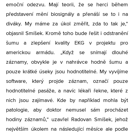
emoční odezvu. Mají teorii, že se herci během
představení mění biosignály a přenáší se to i na
diváky. My máme za úkol změřit, zda to tak je,“
objasnil Smíšek. Kromě toho bude řešit i odstranění
šumu a zlepšení kvality EKG v projektu pro
americkou armádu. „Když se snímají dlouhé
záznamy, obvykle je v nahrávce hodně šumu a
pouze krátké úseky jsou hodnotitelné. My vyvíjíme
software, který projde záznam, označí pouze
hodnotitelné pasáže, a navíc lékaři řekne, které z
nich jsou zajímavé. Kde by například mohla být
patologie, aby doktor nemusel sám procházet
hodiny záznamů,“ uzavřel Radovan Smíšek, jehož
největším úkolem na následující měsíce ale podle