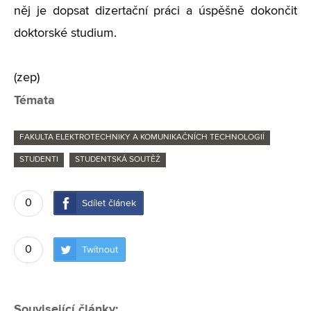
něj je dopsat dizertační práci a úspěšně dokončit
doktorské studium.
(zep)
Témata
FAKULTA ELEKTROTECHNIKY A KOMUNIKAČNÍCH TECHNOLOGIÍ
STUDENTI
STUDENTSKÁ SOUTĚŽ
0
Sdílet článek
0
Twítnout
Související články: