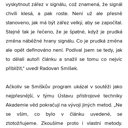
vyskytnout zářez v signálu, což znamená, že signál
chvíli klesá, a pak roste. Není už ale přesně
stanoveno, jak má být zářez velký, aby se započítal.
Stejně tak je řečeno, že je špatné, když je prudká
změna náběžné hrany signálu. Co je prudká změna
ale opět definováno není. Podíval jsem se tedy, jak
to dělali autoři článku a snažil se tomu co nejvíc
přiblížit,“ uvedl Radovan Smíšek.
Ačkoliv se Smíškův program ukázal v soutěži jako
nejpřesnější, v týmu Ústavu přístrojové techniky
Akademie věd pokračují na vývoji jiných metod. „Ne
se vším, co bylo v článku uvedené, se
ztotožňujeme. Zkoušíme proto i vlastní metody.