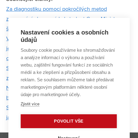
Za diagnostiku pomocí pokročilých metod
zpracování obrazu získal student Cenu Ministra
školství ČR
Nastavení cookies a osobních
Vodní pára je nejúčinnějším skleníkovým plynem,
údajů
její efekt si studenti FEKT VUT budou moci sami
Soubory cookie používáme ke shromažďování
a analýze informací o výkonu a používání
ověřit
webu, zajištění fungování funkcí ze sociálních
Studentka biomedicíny uspěla se svou prací
médií a ke zlepšení a přizpůsobení obsahu a
zaměřenou na interakci léčiv
reklam. Se souhlasem můžeme také předávat
marketingovým platformám některé osobní
Neuronová síť pomůže s klasifikací nádorových
údaje pro marketingové účely.
buněk. Studenti FEKT s ní uspěli v soutěži
Zjistit více
Student VUT založil OMG Robotics a mění způsob,
jak se učí informatika na českých školách
POVOLIT VŠE