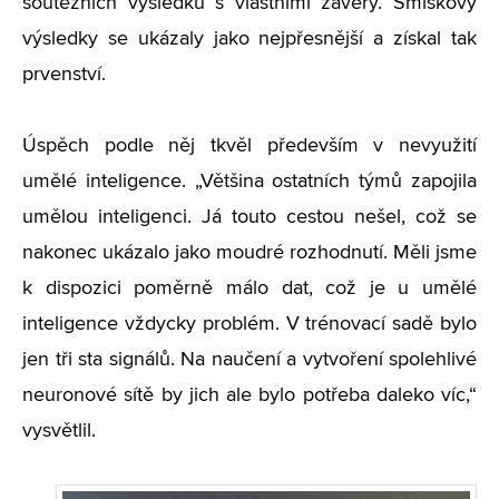
soutěžních výsledků s vlastními závěry. Smíškovy
výsledky se ukázaly jako nejpřesnější a získal tak
prvenství.
Úspěch podle něj tkvěl především v nevyužití
umělé inteligence. „Většina ostatních týmů zapojila
umělou inteligenci. Já touto cestou nešel, což se
nakonec ukázalo jako moudré rozhodnutí. Měli jsme
k dispozici poměrně málo dat, což je u umělé
inteligence vždycky problém. V trénovací sadě bylo
jen tři sta signálů. Na naučení a vytvoření spolehlivé
neuronové sítě by jich ale bylo potřeba daleko víc,“
vysvětlil.