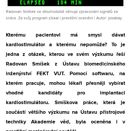
Radovan Smíšek se dlouhodobě věnuje zpracování signálů ze
srdce. Za svůj program získal i prestižní ocenění | Autor: pixabay
Kterému pacientovi má smysl dávat
kardiostimulátor a kterému nepomůže? To je
jedna z otázek, kterou ve svém výzkumu řeší
Radovan Smíšek z Ústavu biomedicínského
inženýrství FEKT VUT. Pomocí softwaru, na
kterém pracuje, mohou lékaři přesněji vybírat
vhodné kandidáty pro implantaci
kardiostimulátoru. Smíškova práce, která je
součástí většího výzkumu na Ústavu přístrojové
techniky Akademie věd, byla oceněna i v