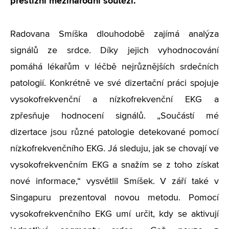
prestižní mezinárodní soutěži.
Radovana Smíška dlouhodobě zajímá analýza
signálů ze srdce. Díky jejich vyhodnocování
pomáhá lékařům v léčbě nejrůznějších srdečních
patologií. Konkrétně ve své dizertační práci spojuje
vysokofrekvenční a nízkofrekvenční EKG a
zpřesňuje hodnocení signálů. „Součástí mé
dizertace jsou různé patologie detekované pomocí
nízkofrekvenčního EKG. Já sleduju, jak se chovají ve
vysokofrekvenčním EKG a snažím se z toho získat
nové informace,“ vysvětlil Smíšek. V září také v
Singapuru prezentoval novou metodu. Pomocí
vysokofrekvenčního EKG umí určit, kdy se aktivují