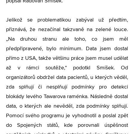
popsal Radovan Smíšek.
Jelikož se problematikou zabýval už předtím,
přiznává, že nezačínal takzvaně na zelené louce.
„Na druhou stranu ale toho, co jsem měl
předpřipravené, bylo minimum. Data jsem dostal
přímo z USA, takže většinu práce jsem musel udělat
až v rámci soutěže,“ podotkl Smíšek. Od
organizátorů obdržel data pacientů, u kterých věděl,
zda splňují či nesplňují podmínky pro detekci
blokády levého Tawarova raménka. Následně dostal
data, o kterých ale nevěděl, zda podmínky splňují.
Pomocí svého programu je vyhodnotil a poslal zpět
do Spojených států, kde porovnali úspěšnost