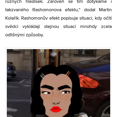
různých hledisek. Zároveň se tím dotýkáme i
takzvaného Rashomonova efektu,“ dodal Martin
Kolařík. Rashomonův efekt popisuje situaci, kdy očití
svědci vykládají stejnou situaci mnohdy zcela
odlišnými způsoby.