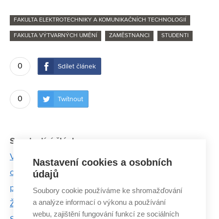
FAKULTA ELEKTROTECHNIKY A KOMUNIKAČNÍCH TECHNOLOGIÍ
FAKULTA VÝTVARNÝCH UMĚNÍ
ZAMĚSTNANCI
STUDENTI
0
Sdílet článek
0
Twítnout
Související články:
Vědci z VUT významně pomohli s výrobou
Nastavení cookies a osobních
ochranných pomůcek a nyní pracují na nových
údajů
projektech
Soubory cookie používáme ke shromažďování
a analýze informací o výkonu a používání
Ženy z VUT, které hýbou světem vědy a techniky
webu, zajištění fungování funkcí ze sociálních