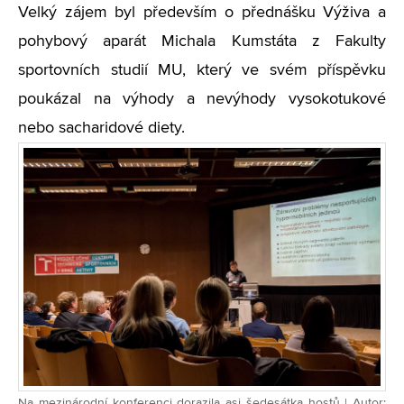
Velký zájem byl především o přednášku Výživa a
pohybový aparát Michala Kumstáta z Fakulty
sportovních studií MU, který ve svém příspěvku
poukázal na výhody a nevýhody vysokotukové
nebo sacharidové diety.
Na mezinárodní konferenci dorazila asi šedesátka hostů | Autor: