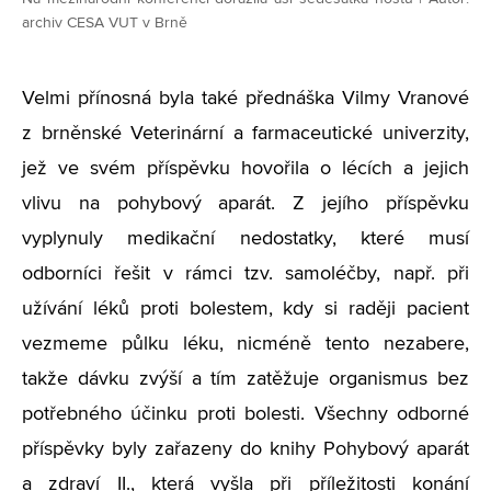
archiv CESA VUT v Brně
Velmi přínosná byla také přednáška Vilmy Vranové
z brněnské Veterinární a farmaceutické univerzity,
jež ve svém příspěvku hovořila o lécích a jejich
vlivu na pohybový aparát. Z jejího příspěvku
vyplynuly medikační nedostatky, které musí
odborníci řešit v rámci tzv. samoléčby, např. při
užívání léků proti bolestem, kdy si raději pacient
vezmeme půlku léku, nicméně tento nezabere,
takže dávku zvýší a tím zatěžuje organismus bez
potřebného účinku proti bolesti. Všechny odborné
příspěvky byly zařazeny do knihy Pohybový aparát
a zdraví II., která vyšla při příležitosti konání