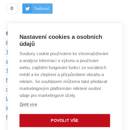
0
Twítnout
Související články:
Nastavení cookies a osobních
Rektor ocenil nejlepší univerzitní sportovce
údajů
Taktika, obrana, útok. Hráči trénují na Fotbalový
Soubory cookie používáme ke shromažďování
a analýze informací o výkonu a používání
souboj univerzit
webu, zajištění fungování funkcí ze sociálních
Táborníky nejvíce nadchlo koupání v řece a loďky
médií a ke zlepšení a přizpůsobení obsahu a
Fotoreportáž: Boulder Open Air 2017 přilákal
reklam. Se souhlasem můžeme také předávat
marketingovým platformám některé osobní
rekordní počet závodníků
údaje pro marketingové účely.
Lyžařský oddíl na brněnské technice oslaví šedesát
Zjistit více
let. Studenty tam trénuje i jeho zakladatel Vilém
Podešva
POVOLIT VŠE