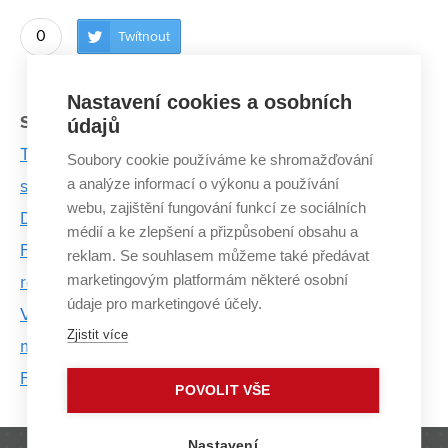
0
Twítnout
Nastavení cookies a osobních
Související články:
údajů
Tři tréninky denně prokládá triatlonista Tomáš Kříž
Soubory cookie používáme ke shromažďování
a analýze informací o výkonu a používání
studiem sportovních technologií
webu, zajištění fungování funkcí ze sociálních
Děti slavily svůj den na vodě
médií a ke zlepšení a přizpůsobení obsahu a
Fotoreportáž: Boulder Open Air 2017 přilákal
reklam. Se souhlasem můžeme také předávat
marketingovým platformám některé osobní
rekordní počet závodníků
údaje pro marketingové účely.
VUT získalo tři medaile na Akademickém
Zjistit více
mistrovství ČR v šermu
Fotoreportáž: CESA hostila desetiboj v boulderingu
POVOLIT VŠE
Nastavení