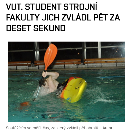
VUT. STUDENT STROJNÍ
FAKULTY JICH ZVLÁDL PĚT ZA
DESET SEKUND
Soutěžícím se měřil čas, za který zvládli pět obratů. | Autor: