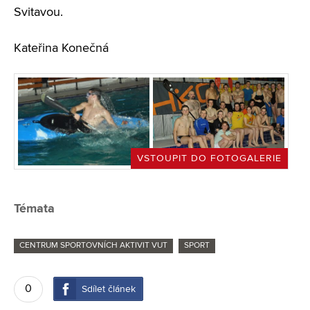
Svitavou.
Kateřina Konečná
VSTOUPIT DO FOTOGALERIE
Témata
CENTRUM SPORTOVNÍCH AKTIVIT VUT
SPORT
0
Sdílet článek