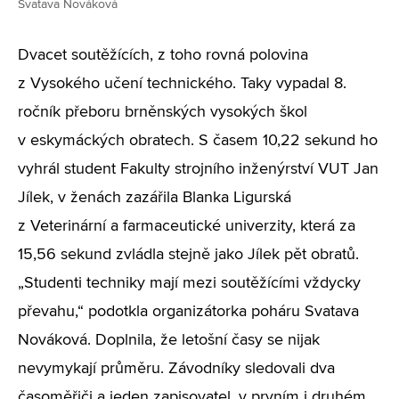
Svatava Nováková
Dvacet soutěžících, z toho rovná polovina
z Vysokého učení technického. Taky vypadal 8.
ročník přeboru brněnských vysokých škol
v eskymáckých obratech. S časem 10,22 sekund ho
vyhrál student Fakulty strojního inženýrství VUT Jan
Jílek, v ženách zazářila Blanka Ligurská
z Veterinární a farmaceutické univerzity, která za
15,56 sekund zvládla stejně jako Jílek pět obratů.
„Studenti techniky mají mezi soutěžícími vždycky
převahu,“ podotkla organizátorka poháru Svatava
Nováková. Doplnila, že letošní časy se nijak
nevymykají průměru. Závodníky sledovali dva
časoměřiči a jeden zapisovatel, v prvním i druhém