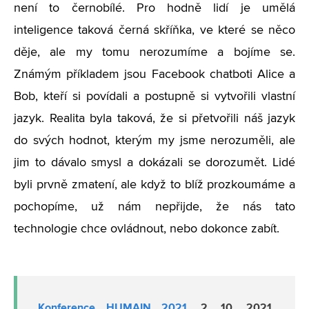
není to černobílé. Pro hodně lidí je umělá
inteligence taková černá skříňka, ve které se něco
děje, ale my tomu nerozumíme a bojíme se.
Známým příkladem jsou Facebook chatboti Alice a
Bob, kteří si povídali a postupně si vytvořili vlastní
jazyk. Realita byla taková, že si přetvořili náš jazyk
do svých hodnot, kterým my jsme nerozuměli, ale
jim to dávalo smysl a dokázali se dorozumět. Lidé
byli prvně zmatení, ale když to blíž prozkoumáme a
pochopíme, už nám nepřijde, že nás tato
technologie chce ovládnout, nebo dokonce zabít.
Konference HUMAIN 2021
, 2. 10. 2021,