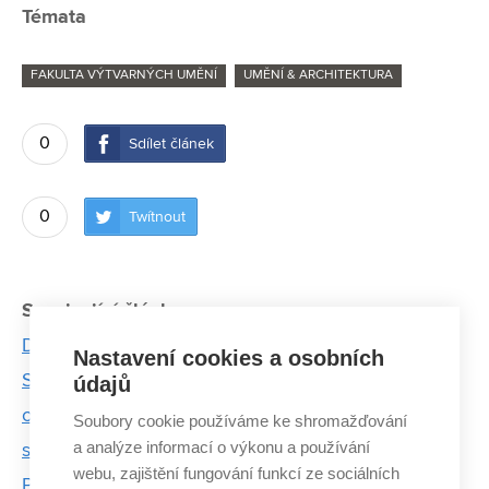
Témata
FAKULTA VÝTVARNÝCH UMĚNÍ
UMĚNÍ & ARCHITEKTURA
0
Sdílet článek
0
Twítnout
Související články:
Design.s zahajuje druhý ročník a spouští přihlášky
Nastavení cookies a osobních
Stojíme u zrodu stejně revoluční novinky, jako byl
údajů
objev fotografie, říká Michal Gabriel o digitálním
Soubory cookie používáme ke shromažďování
a analýze informací o výkonu a používání
sochařství
webu, zajištění fungování funkcí ze sociálních
První místo a Cena sympatie diváků. Tak se letos