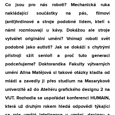
Co jsou pro nás roboti? Mechanická ruka
nakládající součástky na pás, filmoví
(anti)hrdinové a stroje podobné lidem, kteří s
námi rozmlouvají u kávy. Dokážou ale stroje
vytvářet originální umění? Vnímají roboti svět
podobně jako autisti? Jak se dokáží s chytrými
přístroji sžít senioři a proč tuto generaci
podceňujeme? Doktorandka Fakulty výtvarných
umění Alina Matějová si takové otázky kladla od
mládí a zavedly ji přes studium na Masarykově
univerzitě až do Ateliéru grafického designu 2 na
VUT. Rozhodla se uspořádat konferenci HUMAIN,
která už druhým rokem hledá odpovědi týkající
se role umělé inteligence v umění, designu a