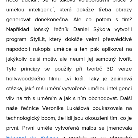
něco udělat". Je to taková kolaborativní práce s
umělou inteligencí, která dokáže třeba obrazy
generovat donekonečna. Ale co potom s tím?
Například loňský řečník Daniel Sýkora vytvořil
program StylLit, který dokáže velmi přesvědčivě
napodobit rukopis umělce a ten pak aplikovat na
jakýkoliv další motiv, ale neumí jej samotný tvořit.
Tyto principy se použily při tvorbě 3D verze
hollywoodského filmu Lví král. Taky je zajímavá
otázka, jaké má umění vytvořené umělou inteligencí
vliv na trh s uměním a jak s ním obchodovat. Další
naše řečnice Veronika Lukášová poukazovala na
technologický boom, že lidi jsou okouzleni tím, co je
první. První uměle vytvořená malba se jmenovala