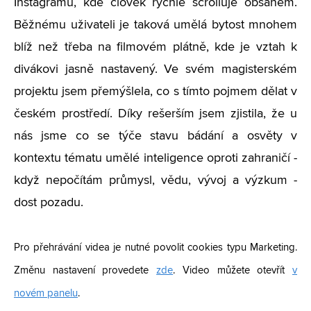
Instagramu, kde člověk rychle scrolluje obsahem.
Běžnému uživateli je taková umělá bytost mnohem
blíž než třeba na filmovém plátně, kde je vztah k
divákovi jasně nastavený. Ve svém magisterském
projektu jsem přemýšlela, co s tímto pojmem dělat v
českém prostředí. Díky rešerším jsem zjistila, že u
nás jsme co se týče stavu bádání a osvěty v
kontextu tématu umělé inteligence oproti zahraničí -
když nepočítám průmysl, vědu, vývoj a výzkum -
dost pozadu.
Pro přehrávání videa je nutné povolit cookies typu Marketing.
Změnu nastavení provedete
zde
. Video můžete otevřít
v
novém panelu
.