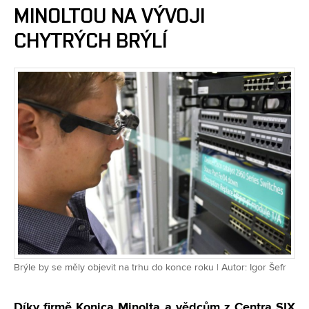
MINOLTOU NA VÝVOJI
CHYTRÝCH BRÝLÍ
Brýle by se měly objevit na trhu do konce roku | Autor: Igor Šefr
Díky firmě Konica Minolta a vědcům z Centra SIX