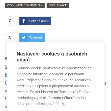
VÝZKUMNÉ CENTRUM SIX
SPOLUPRÁCE
0
Sdílet článek
0
Twítnout
Nastavení cookies a osobních
Související články:
údajů
Vesmírný výzkum, to jsou roky čekání
Soubory cookie používáme ke shromažďování
a analýze informací o výkonu a používání
Bolesti čelistí pomůže řešit unikátní software
webu, zajištění fungování funkcí ze sociálních
Úspěch projektu ADWICE: Rakouští kolegové budou
médií a ke zlepšení a přizpůsobení obsahu a
mentory Centru SIX
reklam. Se souhlasem můžeme také předávat
marketingovým platformám některé osobní
Unikátní systém umí včas varovat před požárem v
údaje pro marketingové účely.
elektrárnách