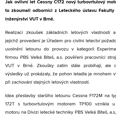
Jak ovlivní let Cessny C172 nový turbovrtulový mot
to zkoumali odborníci z Leteckého ústavu Fakulty 
inženýrství VUT v Brně.
Realizací zkoušek základních letových vlastností 
jejichž provedení je Úřadem pro civilní letectví poža
uvolnění letounu do provozu v kategorii Experimen
firmou PBS Velká Bíteš, a.s. pověřeni pracovníci stroj
VUT v Brně. Zkoušky zatím stále probíhají, ale 
výsledky už prokázaly, že pohon letadla je mnohem v
při zachování stejných letových vlastností.
Idea přestavby staršího letounu Cessna F172M na t
172T s turbovrtulovým motorem TP100 vznikla u
motoru na Divizi letecké techniky PBS Velká Bíteš, a.s