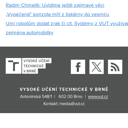
Radim Chmelík: Uvidíme ještě zajímavé věci
„Vypečená“ konzola míří z tiskárny do vesmíru
Umí robotům dodat zrak či cit. Systémy z VUT využívaj
zejména automobilky
VYSOKÉ UČENÍ TECHNICKÉ V BRNĚ
Antonínská 548/1 | 602 00 Brno |
www.vut.cz
Kontakt: media@vut.cz