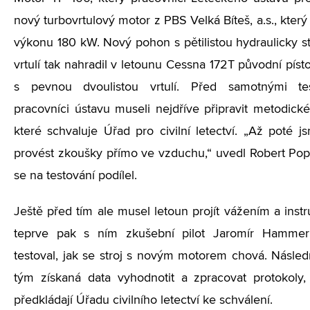
nový turbovrtulový motor z PBS Velká Bíteš, a.s., kter
výkonu 180 kW. Nový pohon s pětilistou hydraulicky st
vrtulí tak nahradil v letounu Cessna 172T původní pís
s pevnou dvoulistou vrtulí. Před samotnými te
pracovníci ústavu museli nejdříve připravit metodické
které schvaluje Úřad pro civilní letectví. „Až poté j
provést zkoušky přímo ve vzduchu,“ uvedl Robert Pope
se na testování podílel.
Ještě před tím ale musel letoun projít vážením a inst
teprve pak s ním zkušební pilot Jaromír Hammer 
testoval, jak se stroj s novým motorem chová. Násle
tým získaná data vyhodnotit a zpracovat protokoly,
předkládají Úřadu civilního letectví ke schválení.