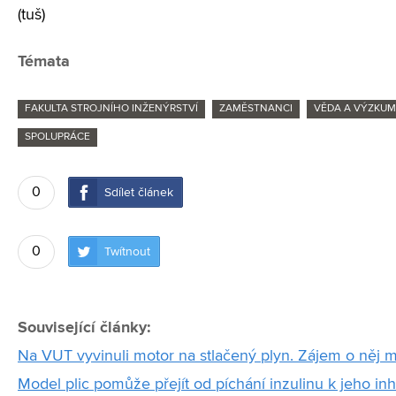
(tuš)
Témata
FAKULTA STROJNÍHO INŽENÝRSTVÍ
ZAMĚSTNANCI
VĚDA A VÝZKUM
SPOLUPRÁCE
0
Sdílet článek
0
Twítnout
Související články:
Na VUT vyvinuli motor na stlačený plyn. Zájem o něj maj
Model plic pomůže přejít od píchání inzulinu k jeho inh