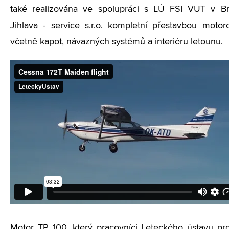
také realizována ve spolupráci s LÚ FSI VUT v B
Jihlava - service s.r.o. kompletní přestavbou motoro
včetně kapot, návazných systémů a interiéru letounu.
Motor TP 100, který pracovníci Leteckého ústavu prov