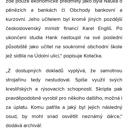
zde pouze ekonomické předměty jako byla Nauka o
pěnězích a bankách či Obchody bankovní a
kurzovní. Jeho učitelem byl kromě jiných pozdější
československý ministr financí Karel Engliš. Po
ukončení studia Hank nastoupil na své poslední
působiště jako učitel na soukromé obchodní škole
jež sídlila na Údolní ulici,“ popisuje Kotačka.
„Z dostupných dokladů vyplývá, že samotnou
strojařinu tedy nestudoval. Spíše využil svých
kreslířských a rýsovacích schopností. Skripta pak
pravděpodobně vyrobil pro někoho dalšího, možná i
za úplatu. Komu patřila a jaký byl jejich následný
osud, by mohl snad osvětlit neznámý dárce,“
dodává archivář.