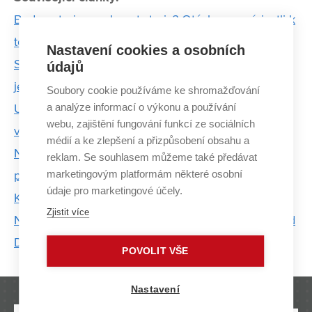
Budou stroje navrhovat stroje? Otázkou není, jestli k
tomu dojde, ale kdy – říká Martin Hartl z FSI VUT
Nastavení cookies a osobních
Studentská formule Dragon 5 má revoluční motor:
údajů
jednoválcový přeplňovaný turbodmychadlem
Soubory cookie používáme ke shromažďování
a analýze informací o výkonu a používání
Umí robotům dodat zrak či cit. Systémy z VUT
webu, zajištění fungování funkcí ze sociálních
využívají zejména automobilky
médií a ke zlepšení a přizpůsobení obsahu a
Nikdy jsem se nenechal nikým přinutit, abych něco
reklam. Se souhlasem můžeme také předávat
marketingovým platformám některé osobní
posunul nebo ovlivnil v něčí prospěch, říká Miloslav
údaje pro marketingové účely.
Kala
Zjistit více
Na začátku je vždycky tužka a papír, říká držitel Red
Dot Design Martin Tvarůžek
POVOLIT VŠE
Nastavení