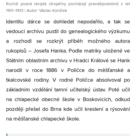
Ručně psaná skripta strojařiny pocházejí pravděpodobně z let
1911–1913 | Autor: Václav Koníček
Identitu dárce se dohledat nepodařilo, a tak se
vedoucí archivu pustil do genealogického výzkumu
a rozhodl se rozkrýt příběh možného autora
rukopisů – Josefa Hanka. Podle matriky uložené ve
Státním oblastním archivu v Hradci Králové se Hank
narodil v roce 1886 v Poličce do měšťanské a
tkalcovské rodiny. V rodné Poličce absolvoval po
základním vzdělání tamní učitelský ústav. Poté učil
na chlapecké obecné škole v Boskovicích, odkud
později přešel do Brna kde učil kreslení a rýsování
na měšťanské chlapecké škole.