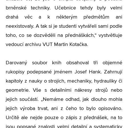
brněnské techniky. Učebnice tehdy byly velmi
drahá věc a k některým předmětům ani
neexistovaly. A tak si je studenti vytvářeli sami podle
toho, co se dozvěděli na přednáškách,“ vystvětluje
vedoucí archivu VUT Martin Kotačka.
Darovaný soubor knih obsahoval tři objemné
rukopisy podepsané jménem Josef Hank. Zahrnují
kapitoly z nauky o strojích, mechaniky, hydrauliky či
geometrie. Vše s detailními nákresy strojů nebo
jejich součástí. „Nemáme odhad, jak dlouho mohla
jejich výroba trvat, ani z čeho to bylo opisováno.
Určitě ale nejde pouze o zápis z přednášek, na to
jsou popsané znalosti velmi detailní a systematicky