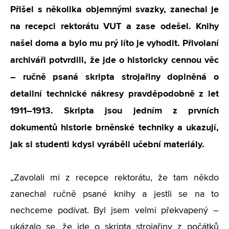
Přišel s několika objemnými svazky, zanechal je
na recepci rektorátu VUT a zase odešel. Knihy
našel doma a bylo mu prý líto je vyhodit. Přivolaní
archiváři potvrdili, že jde o historicky cennou věc
– ručně psaná skripta strojařiny doplněná o
detailní technické nákresy pravděpodobně z let
1911–1913. Skripta jsou jedním z prvních
dokumentů historie brněnské techniky a ukazují,
jak si studenti kdysi vyráběli učební materiály.
„Zavolali mi z recepce rektorátu, že tam někdo
zanechal ručně psané knihy a jestli se na to
nechceme podívat. Byl jsem velmi překvapený –
ukázalo se, že jde o skripta strojařiny z počátků