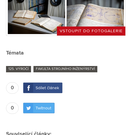
VSTOUPIT DO FOTOGALERIE
Témata
125. VÝROČÍ
FAKULTA STROJNÍHO INŽENÝRSTVÍ
0
Sdílet článek
0
Twítnout
Související články: