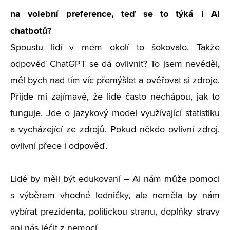
na volební preference, teď se to týká i AI
chatbotů?
Spoustu lidí v mém okolí to šokovalo. Takže
odpověď ChatGPT se dá ovlivnit? To jsem nevěděl,
měl bych nad tím víc přemýšlet a ověřovat si zdroje.
Přijde mi zajímavé, že lidé často nechápou, jak to
funguje. Jde o jazykový model využívající statistiku
a vycházející ze zdrojů. Pokud někdo ovlivní zdroj,
ovlivní přece i odpověď.
Lidé by měli být edukovaní – AI nám může pomoci
s výběrem vhodné ledničky, ale neměla by nám
vybírat prezidenta, politickou stranu, doplňky stravy
ani nás léčit z nemocí.