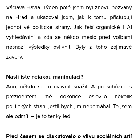
Václava Havla. Týden poté jsem byl znovu pozvaný
na Hrad a ukazoval jsem, jak k tomu přistupují
jednotlivé politické strany. Jak řeší organické i AI
vyhledávání a zda se někdo měsíc před volbami
nesnaží výsledky ovlivnit. Byly z toho zajímavé
závěry.
Našli jste nějakou manipulaci?
Ano, někdo se to ovlivnit snažil. A po schůzce s
prezidentem mě dokonce oslovilo několik
politických stran, jestli bych jim nepomáhal. To jsem
ale odmítl – je to tenký led.
Před časem se diskutovalo o vlivu sociálních sítí