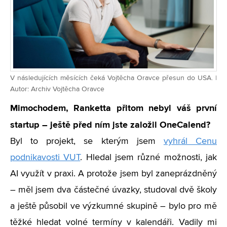
V následujících měsících čeká Vojtěcha Oravce přesun do USA. |
Autor: Archiv Vojtěcha Oravce
Mimochodem, Ranketta přitom nebyl váš první
startup – ještě před ním jste založil OneCalend?
Byl to projekt, se kterým jsem
vyhrál Cenu
podnikavosti VUT
. Hledal jsem různé možnosti, jak
AI využít v praxi. A protože jsem byl zaneprázdněný
– měl jsem dva částečné úvazky, studoval dvě školy
a ještě působil ve výzkumné skupině – bylo pro mě
těžké hledat volné termíny v kalendáři. Vadily mi