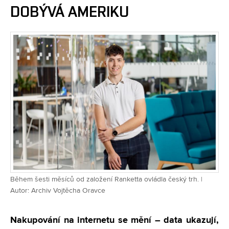
DOBÝVÁ AMERIKU
Během šesti měsíců od založení Ranketta ovládla český trh. |
Autor: Archiv Vojtěcha Oravce
Nakupování na internetu se mění – data ukazují,