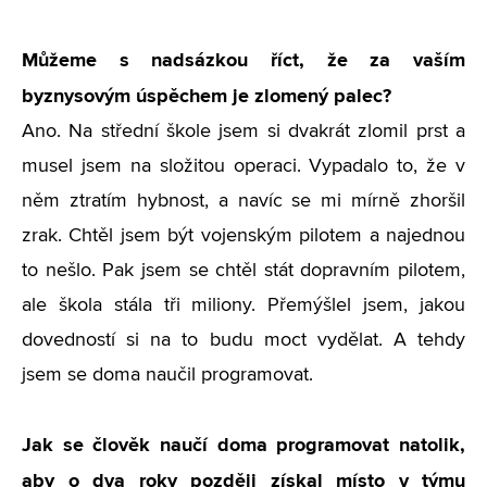
Můžeme s nadsázkou říct, že za vaším
byznysovým úspěchem je zlomený palec?
Ano. Na střední škole jsem si dvakrát zlomil prst a
musel jsem na složitou operaci. Vypadalo to, že v
něm ztratím hybnost, a navíc se mi mírně zhoršil
zrak. Chtěl jsem být vojenským pilotem a najednou
to nešlo. Pak jsem se chtěl stát dopravním pilotem,
ale škola stála tři miliony. Přemýšlel jsem, jakou
dovedností si na to budu moct vydělat. A tehdy
jsem se doma naučil programovat.
Jak se člověk naučí doma programovat natolik,
aby o dva roky později získal místo v týmu