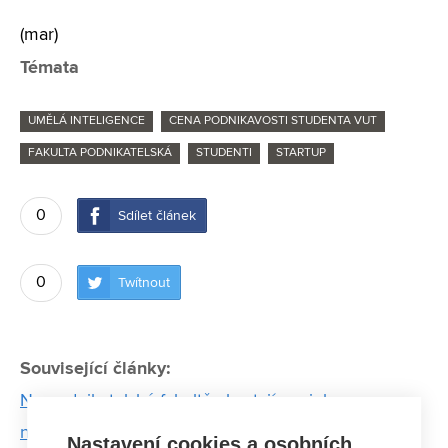
(mar)
Témata
UMĚLÁ INTELIGENCE
CENA PODNIKAVOSTI STUDENTA VUT
FAKULTA PODNIKATELSKÁ
STUDENTI
STARTUP
0
Sdílet článek
0
Twítnout
Související články:
Na podnikatelské fakultě chystají novinky v
navazujících programech
Nastavení cookies a osobních