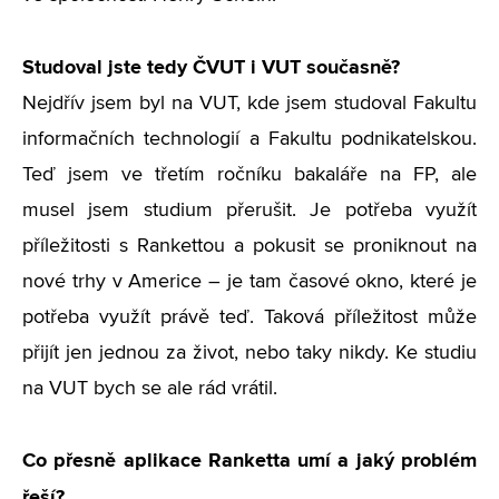
Studoval jste tedy ČVUT i VUT současně?
Nejdřív jsem byl na VUT, kde jsem studoval Fakultu
informačních technologií a Fakultu podnikatelskou.
Teď jsem ve třetím ročníku bakaláře na FP, ale
musel jsem studium přerušit. Je potřeba využít
příležitosti s Rankettou a pokusit se proniknout na
nové trhy v Americe – je tam časové okno, které je
potřeba využít právě teď. Taková příležitost může
přijít jen jednou za život, nebo taky nikdy. Ke studiu
na VUT bych se ale rád vrátil.
Co přesně aplikace Ranketta umí a jaký problém
řeší?