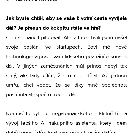
Jak byste chtěl, aby se vaše životní cesta vyvíjela
dál? Je přesun do kokpitu stále ve hře?
Chci se naučit pilotovat. Ale v tuto chvíli jsem našel
svoje poslání ve startupech. Baví mě nové
technologie a posouvání lidského poznání o kousek
dál. V jiných zaměstnáních můj přínos nebyl tak
silný, ale tady cítím, že to chci dělat. Až jednou
umřu, chci vědět, že se díky mně společnost
posunula alespoň o trochu dál.
Nemusí to být nic megalomanského – klidně třeba
vývoj lepšího AI nákupního asistenta, který lidem
dobře poradí díky kvalitním produktovým datům.