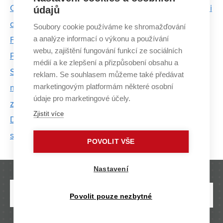
Oboustranné oblečení od Flipky lze nosit do města i
údajů
do hor. Šetří životní prostředí i peněženku
Soubory cookie používáme ke shromažďování
a analýze informací o výkonu a používání
Fakulta podnikatelská otevírá nový bakalářský obor.
webu, zajištění fungování funkcí ze sociálních
Posluchači si během studia založí vlastní firmu
médií a ke zlepšení a přizpůsobení obsahu a
Studentky z Fakulty podnikatelské zazářily v
reklam. Se souhlasem můžeme také předávat
marketingovým platformám některé osobní
mezinárodní soutěži Euroweek s projektem
údaje pro marketingové účely.
zaměřeným na cirkulární ekonomiku
Zjistit více
Domácí pěstování zdravých mikrobylin přivedlo
studenta k podnikání
POVOLIT VŠE
Nastavení
Povolit pouze nezbytné