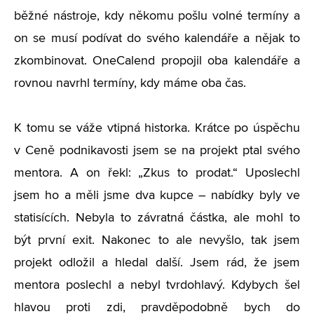
běžné nástroje, kdy někomu pošlu volné termíny a
on se musí podívat do svého kalendáře a nějak to
zkombinovat. OneCalend propojil oba kalendáře a
rovnou navrhl termíny, kdy máme oba čas.
K tomu se váže vtipná historka. Krátce po úspěchu
v Ceně podnikavosti jsem se na projekt ptal svého
mentora. A on řekl: „Zkus to prodat.“ Uposlechl
jsem ho a měli jsme dva kupce – nabídky byly ve
statisících. Nebyla to závratná částka, ale mohl to
být první exit. Nakonec to ale nevyšlo, tak jsem
projekt odložil a hledal další. Jsem rád, že jsem
mentora poslechl a nebyl tvrdohlavý. Kdybych šel
hlavou proti zdi, pravděpodobně bych do