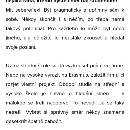
nějaká rada, kterou byste chtěl dát studentům?
Mít sebereflexi. Být pragmatický a upřímný sám k
sobě. Někdy skončit i s něčím, co třeba nemá
takový potenciál. Pro každého to může být něco
jiného, ale důležité je neustále zkoušet a hledat
svoje poslání.
Už na střední škole se dá vyzkoušet práce ve firmě.
Nebo na vysoké vyrazit na Erasmus, založit firmu či
rozjet vlastní projekt. Období studia na střední a
vysoké škole je hlavně o hledání směru – a
málokdo se trefí napoprvé. To nevadí. Já se taky
netrefil. Vybrat si správný směr někdy znamená
desetkrát špatně zabočit.