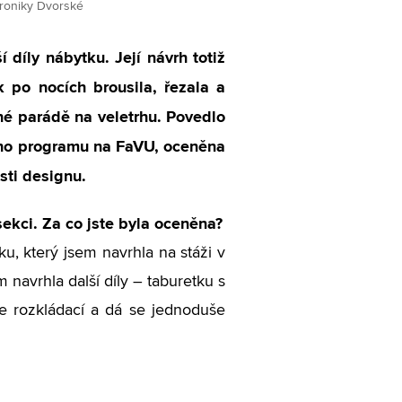
eroniky Dvorské
 díly nábytku. Její návrh totiž
 po nocích brousila, řezala a
lné parádě na veletrhu. Povedlo
kého programu na FaVU, oceněna
sti designu.
sekci. Za co jste byla oceněna?
ku, který jsem navrhla na stáži v
 navrhla další díly – taburetku s
je rozkládací a dá se jednoduše