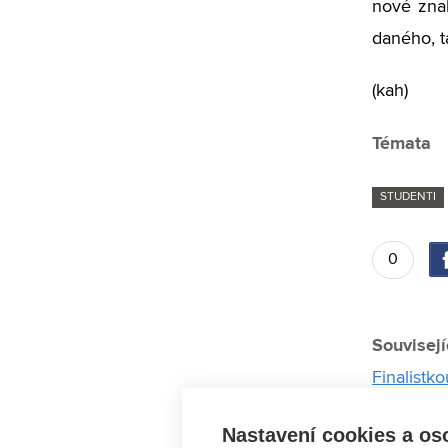
nové znal
daného, t
(kah)
Témata
STUDENTI
0
Souvisejí
Finalistk
Výstava L
Nastavení cookies a os
První mís