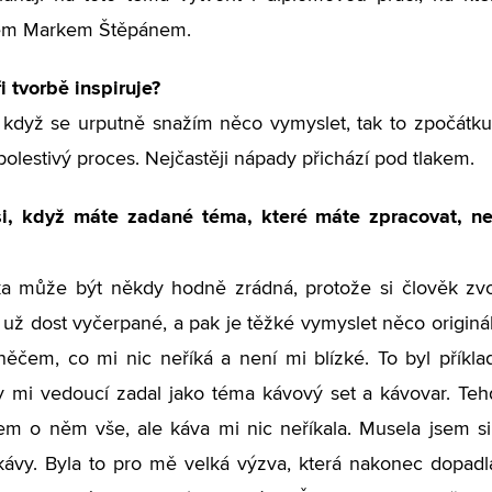
tem Markem Štěpánem.
i tvorbě inspiruje?
 když se urputně snažím něco vymyslet, tak to zpočátku
bolestivý proces. Nejčastěji nápady přichází pod tlakem.
ši, když máte zadané téma, které máte zpracovat, n
a může být někdy hodně zrádná, protože si člověk zvol
už dost vyčerpané, a pak je těžké vymyslet něco originá
něčem, co mi nic neříká a není mi blízké. To byl příkla
y mi vedoucí zadal jako téma kávový set a kávovar. Te
em o něm vše, ale káva mi nic neříkala. Musela jsem si 
kávy. Byla to pro mě velká výzva, která nakonec dopad