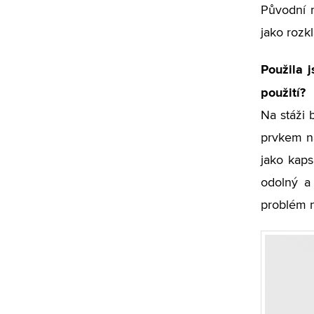
Původní m
jako rozk
Použila j
použití?
Na stáži 
prvkem ná
jako kaps
odolný a
problém ne