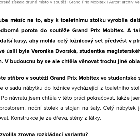
rská získala druhé místo v soutěži Grand Prix Mobitex | Autor: archiv V
ba měsíc na to, aby k toaletnímu stolku vyrobila další
odborná porota do soutěže Grand Prix Mobitex. A tak
další kusy, aby mohla celý ložnicový set předvést v p
své úsilí byla Veronika Dvorská, studentka magisters
. V budoucnu by se ale chtěla věnovat trochu jiné obla
ste stříbro v soutěži Grand Prix Mobitex ve studentské 
e o sadu nábytku do ložnice vycházející z toaletního stol
 Po návratu jsem chtěla v této práci pokračovat, takže jsem
rostorem, noční stolek a stojan na šaty. Celý nábytek 
vat. Konstrukce je ze dřeva, stěny z látky.
 zvolila zrovna rozkládací variantu?