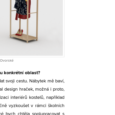
y Dvorské
u konkrétní oblast?
at svoji cestu. Nábytek mě baví,
al design hraček, možná i proto,
aci interiérů kostelů, například
ečně vyzkoušet v rámci školních
eré bych chtěla spolupracovat s