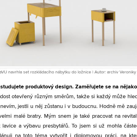
aVU navrhla set rozkládacího nábytku do ložnice | Autor: archiv Veronik
studujete produktový design. Zaměřujete se na nějako
e dost otevřený různým směrům, takže si každý může hled
 nevím, jestli u něj zůstanu i v budoucnu. Hodně mě zauj
lmi malé bratry. Mým snem je také pracovat na revitaliz
 lavice a výbavu presbytářů. To jsem si už mohla část
lánuji na toto téma vytvořit i diplomovou práci, na kt