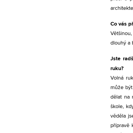
architek
Co vás př
Většinou,
dlouhý a 
Jste rad
ruku?
Volná ruk
může být 
dělat na 
škole, kd
věděla js
přípravě 