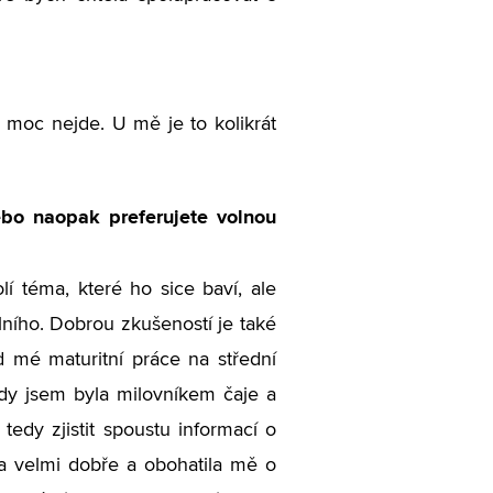
 moc nejde. U mě je to kolikrát
ebo naopak preferujete volnou
í téma, které ho sice baví, ale
lního. Dobrou zkušeností je také
d mé maturitní práce na střední
hdy jsem byla milovníkem čaje a
tedy zjistit spoustu informací o
la velmi dobře a obohatila mě o