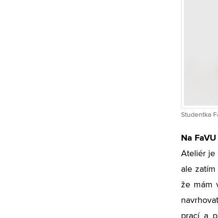
Studentka F
Na FaVU 
Ateliér j
ale zatím
že mám ve
navrhovat
prací a p