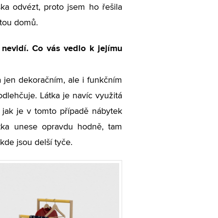
ska odvézt, proto jsem ho řešila
štou domů.
o nevidí. Co vás vedlo k jejímu
la jen dekoračním, ale i funkčním
dlehčuje. Látka je navíc využitá
, jak je v tomto případě nábytek
etka unese opravdu hodně, tam
kde jsou delší tyče.