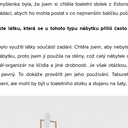
yšlenka byla, že jsem si chtěla toaletní stolek z Eston
ládací, abych ho mohla poslat v co nejmenším balíčku po
ste látku, která se u tohoto typu nábytku příliš čast
bylo využití látky součástí zadání. Chtěla jsem, aby neby
bytku, proto jsem ji použila na stěny, což celý nábytek o
ář-organizér na líčidla a jiné drobnosti. Je však otázkou
 pevný. To dokáže prověřit jen jeho používání. Tabur
ní, ale mohl by být u toaletního stolku a stojanu na šaty, 