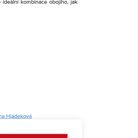
e ideální kombinace obojího, jak
ína Hládeková
Cen kritiky za mladou malbu