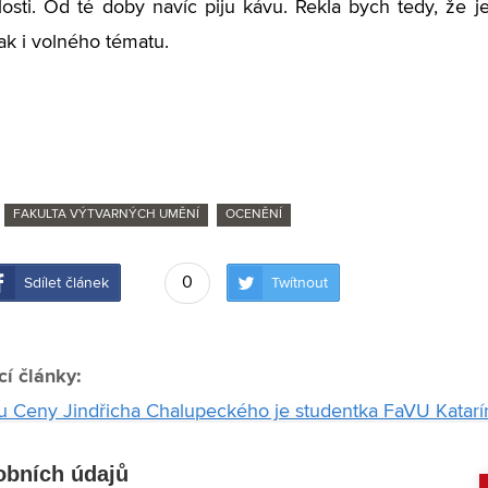
osti. Od té doby navíc piju kávu. Řekla bych tedy, že j
ak i volného tématu.
FAKULTA VÝTVARNÝCH UMĚNÍ
OCENĚNÍ
0
Sdílet článek
Twítnout
cí články:
ou Ceny Jindřicha Chalupeckého je studentka FaVU Katar
oučení je intimní zpovědí o odchodu člověka
obních údajů
to a Cena sympatie diváků. Tak se letos zapsala FaVU do 