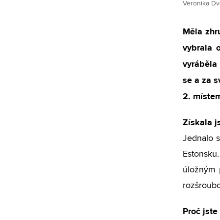
Veronika Dvo
Měla zhru
vybrala 
vyráběla 
se a za 
2. místem
Získala j
Jednalo s
Estonsku.
úložným p
rozšroubo
Proč jste