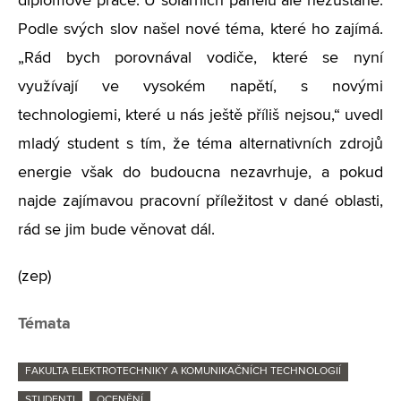
diplomové práce. U solárních panelů ale nezůstane.
Podle svých slov našel nové téma, které ho zajímá.
„Rád bych porovnával vodiče, které se nyní
využívají ve vysokém napětí, s novými
technologiemi, které u nás ještě příliš nejsou,“ uvedl
mladý student s tím, že téma alternativních zdrojů
energie však do budoucna nezavrhuje, a pokud
najde zajímavou pracovní příležitost v dané oblasti,
rád se jim bude věnovat dál.
(zep)
Témata
FAKULTA ELEKTROTECHNIKY A KOMUNIKAČNÍCH TECHNOLOGIÍ
STUDENTI
OCENĚNÍ