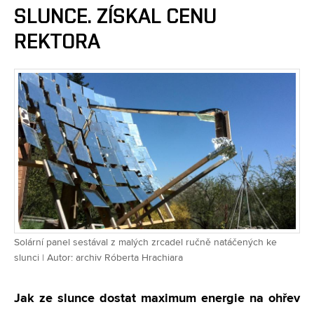
SLUNCE. ZÍSKAL CENU
REKTORA
Solární panel sestával z malých zrcadel ručně natáčených ke
slunci | Autor: archiv Róberta Hrachiara
Jak ze slunce dostat maximum energie na ohřev