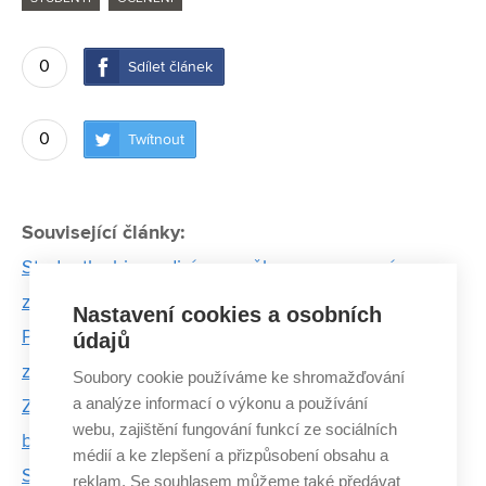
0
Sdílet článek
0
Twítnout
Související články:
Studentka biomedicíny uspěla se svou prací
zaměřenou na interakci léčiv
Nastavení cookies a osobních
Porota v soutěži Neuron Prima Zoom ocenila video
údajů
z VUT
Soubory cookie používáme ke shromažďování
a analýze informací o výkonu a používání
Ztráta stability elektrizační soustavy může způsobit
webu, zajištění fungování funkcí ze sociálních
blackout
médií a ke zlepšení a přizpůsobení obsahu a
Studenti v matematice nejsou zvyklí klást otázky.
reklam. Se souhlasem můžeme také předávat