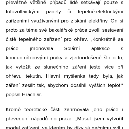
převážné většině případů lidé setkávají pouze s
fotovoltaickými panely či tepelně-elektrickými
zařízeními využívanými pro získání elektřiny. On si
proto za téma své bakalářské práce zvolil sestavení
čistě tepelného zařízení pro ohřev. „Konkrétně se
práce jmenovala Solární aplikace s
koncentrátorovými prvky a zjednodušeně šlo o to,
jak vytěžit ze slunečního záření ještě více při
ohřevu tekutin. Hlavní myšlenka tedy byla, jak
záření zesílit tak, abychom dosáhli vyšších teplot,“
popsal Hrachiar.
Kromě teoretické části zahrnovala jeho práce i
převedení nápadů do praxe. „Musel jsem vytvořit
model zařízení, ve kterém by díky slunečnímu svitu