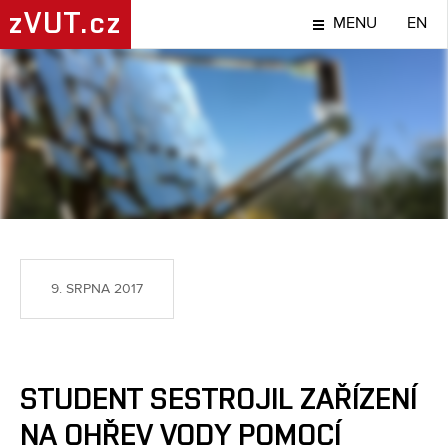
zVUT.cz
MENU
EN
NÁPADY A OBJEVY
9. SRPNA 2017
STUDENT SESTROJIL ZAŘÍZENÍ
NA OHŘEV VODY POMOCÍ