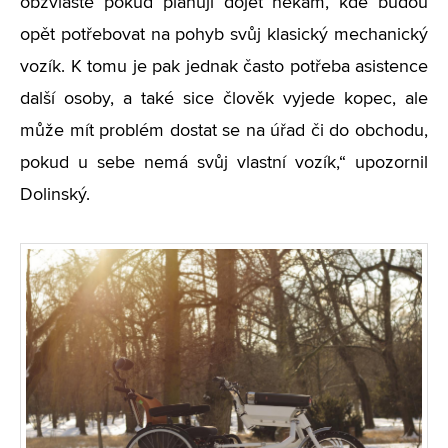
obzvláště pokud plánují dojet někam, kde budou
opět potřebovat na pohyb svůj klasický mechanický
vozík. K tomu je pak jednak často potřeba asistence
další osoby, a také sice člověk vyjede kopec, ale
může mít problém dostat se na úřad či do obchodu,
pokud u sebe nemá svůj vlastní vozík,“ upozornil
Dolinský.