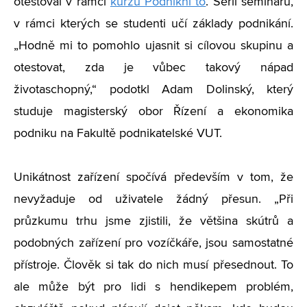
otestoval v rámci
kurzu Podnikni to
. Sérii seminářů,
v rámci kterých se studenti učí základy podnikání.
„Hodně mi to pomohlo ujasnit si cílovou skupinu a
otestovat, zda je vůbec takový nápad
životaschopný,“ podotkl Adam Dolinský, který
studuje magisterský obor Řízení a ekonomika
podniku na Fakultě podnikatelské VUT.
Unikátnost zařízení spočívá především v tom, že
nevyžaduje od uživatele žádný přesun. „Při
průzkumu trhu jsme zjistili, že většina skútrů a
podobných zařízení pro vozíčkáře, jsou samostatné
přístroje. Člověk si tak do nich musí přesednout. To
ale může být pro lidi s hendikepem problém,