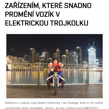
ZAŘÍZENÍM, KTERÉ SNADNO
PROMĚNÍ VOZÍK V
ELEKTRICKOU TROJKOLKU
Zařízení s sebou vzal Adam Dolinský i do Dubaje, kde si ho mohli
vyzkoušet čeští paraatleti | Autor: archiv společnosti BIKEDOO