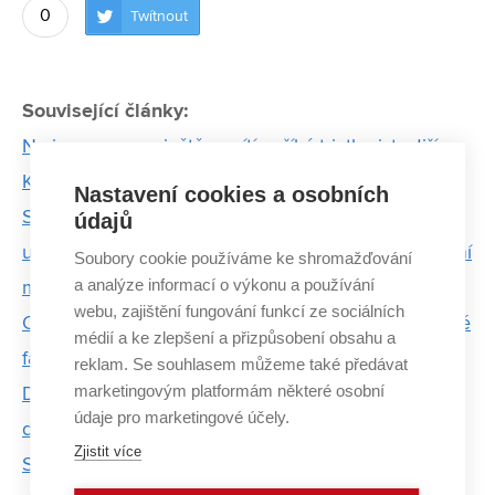
0
Twítnout
Související články:
Na ironmana se ještě necítím, říká triatlonista Jiří
Kalus
Nastavení cookies a osobních
Studenti VUT a MUNI pracují s geneticky
údajů
upravenými bakteriemi. Projekt přihlásili do prestižní
Soubory cookie používáme ke shromažďování
a analýze informací o výkonu a používání
mezinárodní soutěže
webu, zajištění fungování funkcí ze sociálních
Od kabaretu k betonu. Tři studentky z podnikatelské
médií a ke zlepšení a přizpůsobení obsahu a
fakulty stojí za designovým nábytkem a doplňky
reklam. Se souhlasem můžeme také předávat
marketingovým platformám některé osobní
Dvacet let života jsem zapomněla, dostala jsem ale
údaje pro marketingové účely.
druhou šanci – říká po mrtvici absolventka FP VUT
Zjistit více
Se sportovní střelbou začala téměř v dospělosti,