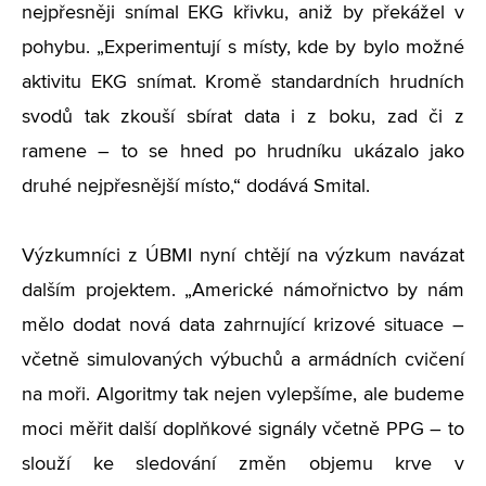
nejpřesněji snímal EKG křivku, aniž by překážel v
pohybu. „Experimentují s místy, kde by bylo možné
aktivitu EKG snímat. Kromě standardních hrudních
svodů tak zkouší sbírat data i z boku, zad či z
ramene – to se hned po hrudníku ukázalo jako
druhé nejpřesnější místo,“ dodává Smital.
Výzkumníci z ÚBMI nyní chtějí na výzkum navázat
dalším projektem. „Americké námořnictvo by nám
mělo dodat nová data zahrnující krizové situace –
včetně simulovaných výbuchů a armádních cvičení
na moři. Algoritmy tak nejen vylepšíme, ale budeme
moci měřit další doplňkové signály včetně PPG – to
slouží ke sledování změn objemu krve v