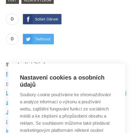
FEKT
VĚDA A VÝZKUM
0
Sdílet článek
0
Twítnout
Související články:
Poruchy motorů u elektromobilů dokážou odhalit
Nastavení cookies a osobních
matematické algoritmy z VUT
údajů
Letní výzkumný program na VUT inspiroval studující
Soubory cookie používáme ke shromažďování
a analýze informací o výkonu a používání
z USA k PhD
webu, zajištění fungování funkcí ze sociálních
Jaroslav Páral z FIT učí děti, jak si sestavit vlastní
médií a ke zlepšení a přizpůsobení obsahu a
roboty
reklam. Se souhlasem můžeme také předávat
marketingovým platformám některé osobní
Interaktivní vědecká show představila obor