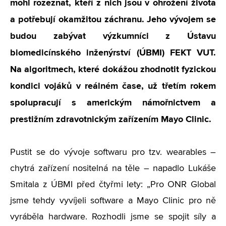
mohl rozeznat, kteří z nich jsou v ohrožení života
a potřebují okamžitou záchranu. Jeho vývojem se
budou zabývat výzkumníci z Ústavu
biomedicínského inženýrství (ÚBMI) FEKT VUT.
Na algoritmech, které dokážou zhodnotit fyzickou
kondici vojáků v reálném čase, už třetím rokem
spolupracují s americkým námořnictvem a
prestižním zdravotnickým zařízením Mayo Clinic.
Pustit se do vývoje softwaru pro tzv. wearables –
chytrá zařízení nositelná na těle – napadlo Lukáše
Smitala z ÚBMI před čtyřmi lety: „Pro ONR Global
jsme tehdy vyvíjeli software a Mayo Clinic pro ně
vyráběla hardware. Rozhodli jsme se spojit síly a