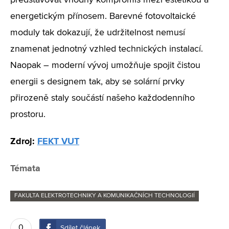
představovat vhodný kompromis mezi estetikou a
energetickým přínosem. Barevné fotovoltaické
moduly tak dokazují, že udržitelnost nemusí
znamenat jednotný vzhled technických instalací.
Naopak – moderní vývoj umožňuje spojit čistou
energii s designem tak, aby se solární prvky
přirozeně staly součástí našeho každodenního
prostoru.
Zdroj:
FEKT VUT
Témata
FAKULTA ELEKTROTECHNIKY A KOMUNIKAČNÍCH TECHNOLOGIÍ
0
Sdílet článek