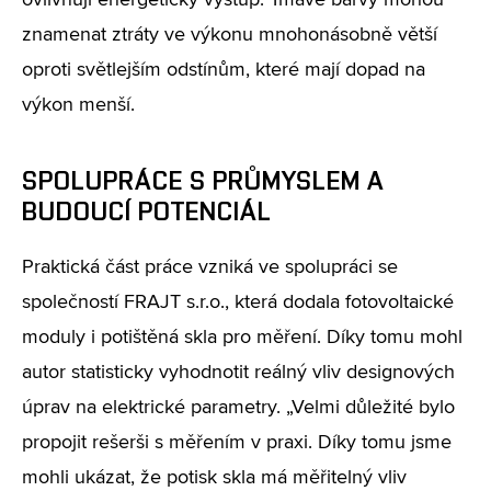
ovlivňují energetický výstup. Tmavé barvy mohou
znamenat ztráty ve výkonu mnohonásobně větší
oproti světlejším odstínům, které mají dopad na
výkon menší.
SPOLUPRÁCE S PRŮMYSLEM A
BUDOUCÍ POTENCIÁL
Praktická část práce vzniká ve spolupráci se
společností FRAJT s.r.o., která dodala fotovoltaické
moduly i potištěná skla pro měření. Díky tomu mohl
autor statisticky vyhodnotit reálný vliv designových
úprav na elektrické parametry. „Velmi důležité bylo
propojit rešerši s měřením v praxi. Díky tomu jsme
mohli ukázat, že potisk skla má měřitelný vliv