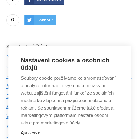
0
Twítnout
Související články:
Nedostatek žen v technických oborech řeší studie z
Nastavení cookies a osobních
Centra SIX
údajů
Hledáme cestu, jak městům ušetřit energii a peníze,
Soubory cookie používáme ke shromažďování
a analýze informací o výkonu a používání
říká zakladatel IQRF Alliance
webu, zajištění fungování funkcí ze sociálních
Dvoudenní konference Techfest přilákala stovky
médií a ke zlepšení a přizpůsobení obsahu a
studentů
reklam. Se souhlasem můžeme také předávat
marketingovým platformám některé osobní
Ve zkratovně testují zahraniční firmy svá elektrická
údaje pro marketingové účely.
zařízení před uvedením na trh
Zjistit více
Jaderní energetici řeší, co dál. Nové elektrárny se