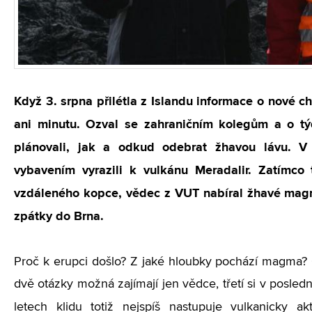
Když 3. srpna přilétla z Islandu informace o nové c
ani minutu. Ozval se zahraničním kolegům a o t
plánovali, jak a odkud odebrat žhavou lávu. V
vybavením vyrazili k vulkánu Meradalir. Zatímco 
vzdáleného kopce, vědec z VUT nabíral žhavé magm
zpátky do Brna.
Proč k erupci došlo? Z jaké hloubky pochází magma?
dvě otázky možná zajímají jen vědce, třetí si v posle
letech klidu totiž nejspíš nastupuje vulkanicky a