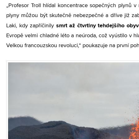
„Profesor Troll hlídal koncentrace sopečných plynů v mé
plyny můžou být skutečně nebezpečné a dříve již zabíj
smrt až čtvrtiny tehdejšího obyv
Laki, kdy zapříčinily
Evropě velmi chladné léto a neúroda, což vyústilo v h
Velkou francouzskou revoluci,“ poukazuje na první po