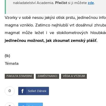
Přečíst
zde
nakladatelství Academia.
si ji můžete
.
Vzorky v sobě nesou jakýsi otisk prstu, jedinečnou inf
magma vzniklo. Zatímco nejhlubší vrt dosáhnul zhruba
magmat může ležet i ve stokilometrových hloubk
jedinečnou možnost, jak zkoumat zemský plášť
.
(tk)
Témata
FAKULTA STAVEBNÍ
ZAMĚSTNANCI
VĚDA A VÝZKUM
0
Sdílet článek