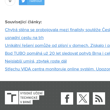
0
Twítnout
Související články:
Chytrá stěna se probojovala mezi finalisty soutěže Česk
usnadní cestu na trh
Unikátní řešení pomůže od plísní v domech. Získalo i p
Bod TUBO pomáhá už 20 let sledovat pohyb Brna i ce
Nejslabší umírá, zbytek roste dál
Střechu VIDA centra monitoruje online systém. Upozorní