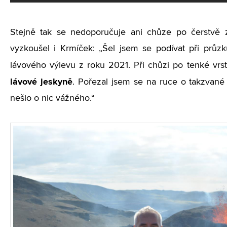
Stejně tak se nedoporučuje ani chůze po čerstvě zt
vyzkoušel i Krmíček: „Šel jsem se podívat při průzk
lávového výlevu z roku 2021. Při chůzi po tenké vrs
lávové jeskyně
. Pořezal jsem se na ruce o takzvané 
nešlo o nic vážného.“