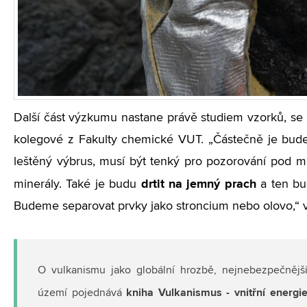
Další část výzkumu nastane právě studiem vzorků, se
kolegové z Fakulty chemické VUT. „Částečně je budem
leštěný výbrus, musí být tenký pro pozorování pod m
drtit na jemný prach
minerály. Také je budu
a ten bu
Budeme separovat prvky jako stroncium nebo olovo,“ vy
O vulkanismu jako globální hrozbě, nejnebezpečněj
kniha Vulkanismus - vnitřní energ
území pojednává