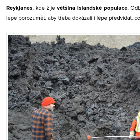
Reykjanes
většina islandské populace
, kde žije
. Odb
lépe porozumět, aby třeba dokázali i lépe předvídat, co 