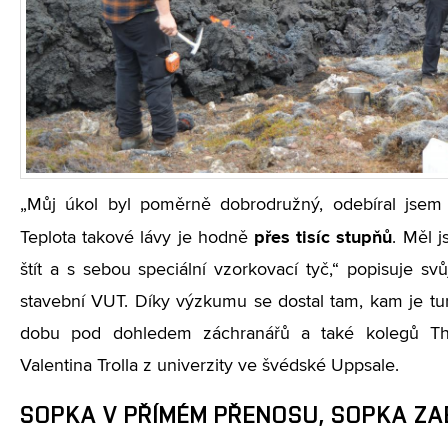
„Můj úkol byl poměrně dobrodružný, odebíral jsem v
přes tisíc stupňů
Teplota takové lávy je hodně
. Měl 
štít a s sebou speciální vzorkovací tyč,“ popisuje s
stavební VUT. Díky výzkumu se dostal tam, kam je tu
dobu pod dohledem záchranářů a také kolegů Tho
Valentina Trolla z univerzity ve švédské Uppsale.
SOPKA V PŘÍMÉM PŘENOSU, SOPKA ZA