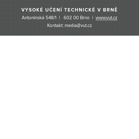
VYSOKÉ UČENÍ TECHNICKÉ V BRNĚ
Antonínská 548/1 | 602 00 Brno |
www.vut.cz
Kontakt: media@vut.cz