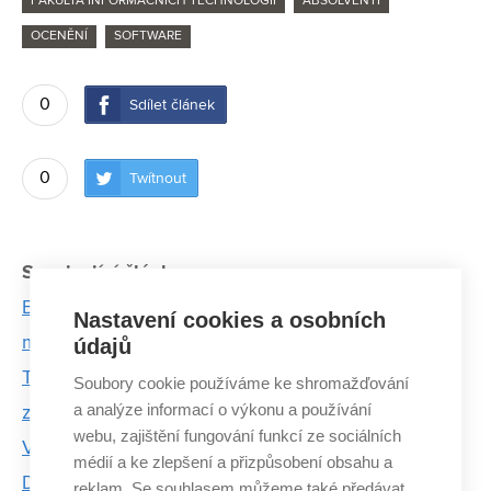
FAKULTA INFORMAČNÍCH TECHNOLOGIÍ
ABSOLVENTI
OCENĚNÍ
SOFTWARE
0
Sdílet článek
0
Twítnout
Související články:
Brněnský akcelerátor opět otevírá přihlášky. V
Nastavení cookies a osobních
minulosti uspěli i studenti z VUT
údajů
Tomáš Horáček: Pomáháme firmám dělat z jejich
Soubory cookie používáme ke shromažďování
a analýze informací o výkonu a používání
zaměstnanců headhuntery
webu, zajištění fungování funkcí ze sociálních
Vytvořili koordinační systém pro záchranu životů.
médií a ke zlepšení a přizpůsobení obsahu a
Dnes ho používá i OSN
reklam. Se souhlasem můžeme také předávat