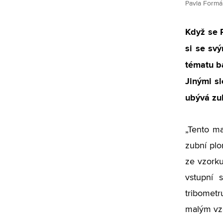
Pavla Formá
Když se P
si se svý
tématu ba
Jinými s
ubývá zu
„Tento ma
zubní plo
ze vzorku
vstupní 
tribometr
malým vzo