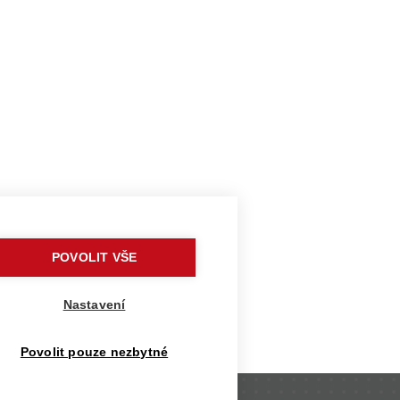
omáš Vítek
. Talent Daniel Němeček
POVOLIT VŠE
 3D tiskárně
Nastavení
Povolit pouze nezbytné