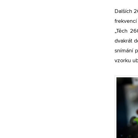
Dalších 2
frekvencí
„Těch 26
dvakrát d
snímání p
vzorku ub