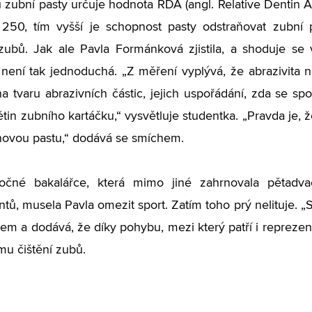
u zubní pasty určuje hodnota RDA (angl. Relative Dentin Ab
250, tím vyšší je schopnost pasty odstraňovat zubní
ubů. Jak ale Pavla Formánková zjistila, a shoduje se v
ení tak jednoduchá. „Z měření vyplývá, že abrazivita 
na tvaru abrazivních částic, jejich uspořádání, zda se spo
tětin zubního kartáčku,“ vysvětluje studentka. „Pravda je,
 novou pastu,“ dodává se smíchem.
ročné bakalářce, která mimo jiné zahrnovala pětadva
tů, musela Pavla omezit sport. Zatím toho prý nelituje. „S
em a dodává, že díky pohybu, mezi který patří i reprezent
u čištění zubů.