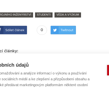
ROJNÍHO INŽENÝRSTVÍ
STUDENTI
VĚDA A VÝZKUM
0
Sdílet článek
Twítnout
cí články:
 materiál se chová jinak, než byste čekali, říká student T
obních údajů
teriály mohou změnit svět implantátů. Zkoumá je i Ph.D
omažďování a analýze informací o výkonu a používání
ymyslel novou metodu výroby očních protéz. Tiskne je na
e sociálních médií a ke zlepšení a přizpůsobení obsahu a
a pátrá po tajemství perovskitů
é předávat marketingovým platformám některé osobní
ulka využívá techniku ve službách fyziky