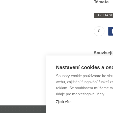
Témata
FAKULTA ST
0
Souvisejí
Auxetický
Nastavení cookies a os
2D nanoma
Soubory cookie používáme ke shr
Student v
webu, zajištění fungování funkcí z
Petr Lišk
reklam. Se souhlasem můžeme tak
Lukáš Zez
údaje pro marketingové účely.
Zjistit více