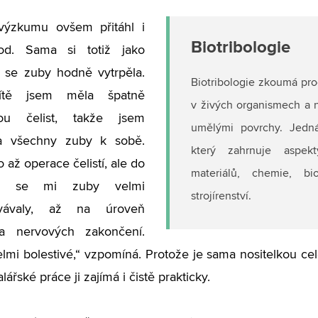
výzkumu ovšem přitáhl i
Biotribologie
od. Sama si totiž jako
a se zuby hodně vytrpěla.
Biotribologie zkoumá pro
ítě jsem měla špatně
v živých organismech a n
nou čelist, takže jsem
umělými povrchy. Jedná 
a všechny zuby k sobě.
který zahrnuje aspekt
o až operace čelistí, ale do
materiálů, chemie, b
y se mi zuby velmi
strojírenství.
ovávaly, až na úroveň
a nervových zakončení.
elmi bolestivé,“ vzpomíná. Protože je sama nositelkou ce
ářské práce ji zajímá i čistě prakticky.