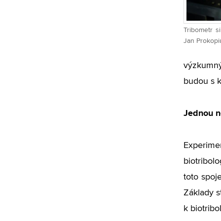
Tribometr s
Jan Prokopi
výzkumný 
budou s k
Jednou n
Experimen
biotribol
toto spoj
Základy s
k biotrib