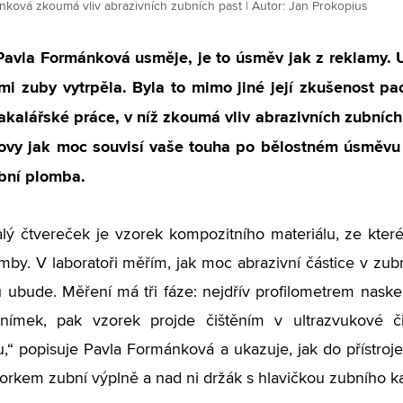
nková zkoumá vliv abrazivních zubních past | Autor: Jan Prokopius
avla Formánková usměje, je to úsměv jak z reklamy. Ur
mi zuby vytrpěla. Byla to mimo jiné její zkušenost pa
kalářské práce, v níž zkoumá vliv abrazivních zubních
lovy jak moc souvisí vaše touha po bělostném úsměvu 
bní plomba.
lý čtvereček je vzorek kompozitního materiálu, ze které
mby. V laboratoři měřím, jak moc abrazivní částice v zubní
 ubude. Měření má tři fáze: nejdřív profilometrem naske
snímek, pak vzorek projde čištěním v ultrazvukové č
u,“ popisuje Pavla Formánková a ukazuje, jak do přístroj
rkem zubní výplně a nad ni držák s hlavičkou zubního ka