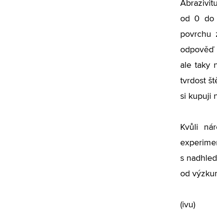
Abrazivit
od 0 do 
povrchu z
odpověď n
ale taky 
tvrdost š
si kupuji
Kvůli ná
experimen
s nadhled
od výzkum
(ivu)