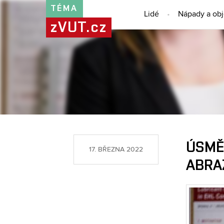
TÉMA
Lidé
Nápady a ob
zVUT.cz
ÚSMĚ
17. BŘEZNA 2022
ABRA