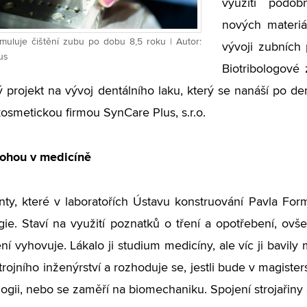
využití podob
nových materiá
imuluje čištění zubu po dobu 8,5 roku | Autor:
vývoji zubních 
us
Biotribologové 
projekt na vývoj dentálního laku, který se nanáší po de
osmetickou firmou SynCare Plus, s.r.o.
ohou v medicíně
ty, které v laboratořích Ústavu konstruování Pavla For
ogie. Staví na využití poznatků o tření a opotřebení, o
ení vyhovuje. Lákalo ji studium medicíny, ale víc ji bavily
trojního inženýrství a rozhoduje se, jestli bude v magis
ologii, nebo se zaměří na biomechaniku. Spojení strojařiny 