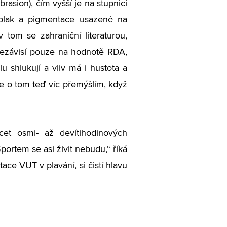
rasion), čím vyšší je na stupnici
 plak a pigmentace usazené na
 tom se zahraniční literaturou,
nezávisí pouze na hodnotě RDA,
lu shlukují a vliv má i hustota a
 že o tom teď víc přemýšlím, když
cet osmi- až devítihodinových
portem se asi živit nebudu,“ říká
ace VUT v plavání, si čistí hlavu