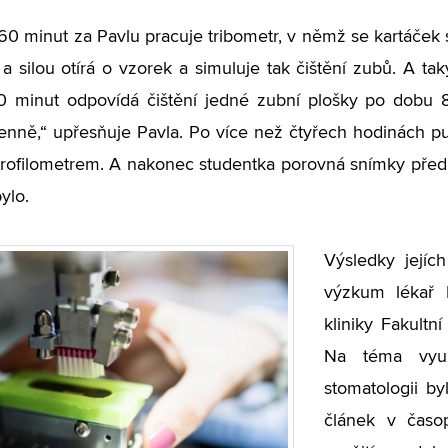
60 minut za Pavlu pracuje tribometr, v němž se kartáček
 a silou otírá o vzorek a simuluje tak čištění zubů. A t
0 minut odpovídá čištění jedné zubní plošky po dobu 8
enně,“ upřesňuje Pavla. Po více než čtyřech hodinách pu
rofilometrem. A nakonec studentka porovná snímky před a
ylo.
Výsledky jejíc
výzkum lékař 
kliniky Fakult
Na téma využ
stomatologii b
článek v časo