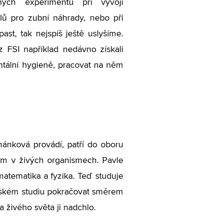
ných experimentů při vývoji
lů pro zubní náhrady, nebo při
past, tak nejspíš ještě uslyšíme.
z FSI například nedávno získali
ntální hygieně, pracovat na něm
mánková provádí, patří do oboru
všem v živých organismech. Pavle
 matematika a fyzika. Teď studuje
terském studiu pokračovat směrem
a živého světa ji nadchlo.