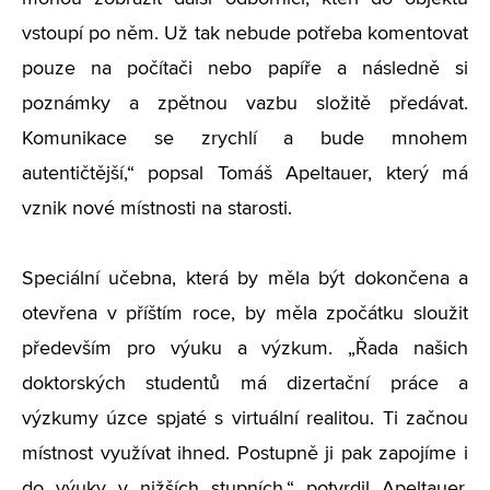
vstoupí po něm. Už tak nebude potřeba komentovat
pouze na počítači nebo papíře a následně si
poznámky a zpětnou vazbu složitě předávat.
Komunikace se zrychlí a bude mnohem
autentičtější,“ popsal Tomáš Apeltauer, který má
vznik nové místnosti na starosti.
Speciální učebna, která by měla být dokončena a
otevřena v příštím roce, by měla zpočátku sloužit
především pro výuku a výzkum. „Řada našich
doktorských studentů má dizertační práce a
výzkumy úzce spjaté s virtuální realitou. Ti začnou
místnost využívat ihned. Postupně ji pak zapojíme i
do výuky v nižších stupních,“ potvrdil Apeltauer.