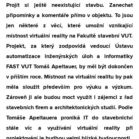
Projít si ještě neexistující stavbu. Zanechat
připomínky a komentáře přímo v objektu. To jsou
jen některé z věcí, které umožní vznikající
místnost virtuální reality na Fakultě stavební VUT.
Projekt, za který zodpovídá vedoucí Ústavu
automatizace inženýrských úloh a informatiky
FAST VUT Tomáš Apeltauer, by měl být dokončen
v příštím roce. Místnost na virtuální realitu by pak
měla sloužit především pro výuku a výzkum.
Zároveň ji ale budou moct využít i zájemci z řad
stavebních firem a architektonických studií. Podle
Tomáše Apeltauera proniká IT do stavebnictví
stále víc a využívání virtuální reality při
projektování je hudbou velmi blízké budoucnosti.