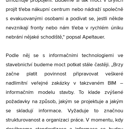
umožňuje propojení. Budeme si tak moct v brýlích
projít třeba nákupní centrum nebo nádraží společně
s evakuovanými osobami a podívat se, jestli někde
nevznikají fronty nebo nám třeba v rychlém úniku
nebrání nějaké schodiště,“ popsal Apeltauer.
Podle něj se s informačními technologiemi ve
stavebnictví budeme moct potkat stále častěji. „Brzy
začne platit povinnost připravovat veškeré
nadlimitní veřejné zakázky v takzvaném BIM –
informačním modelu stavby. To klade zvýšené
požadavky na způsob, jakým se projektuje a jakým
se skladují informace. Vyžaduje to značnou
strukturovanost a organizaci práce. V momentu, kdy