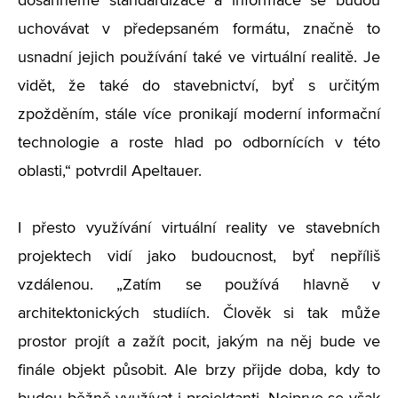
dosáhneme standardizace a informace se budou
uchovávat v předepsaném formátu, značně to
usnadní jejich používání také ve virtuální realitě. Je
vidět, že také do stavebnictví, byť s určitým
zpožděním, stále více pronikají moderní informační
technologie a roste hlad po odbornících v této
oblasti,“ potvrdil Apeltauer.
I přesto využívání virtuální reality ve stavebních
projektech vidí jako budoucnost, byť nepříliš
vzdálenou. „Zatím se používá hlavně v
architektonických studiích. Člověk si tak může
prostor projít a zažít pocit, jakým na něj bude ve
finále objekt působit. Ale brzy přijde doba, kdy to