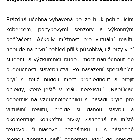
Prázdná učebna vybavená pouze hluk pohlcujícím
kobercem, pohybovými senzory a výkonným
počítačem. Ačkoliv místnost pro virtuální realitu
nebude na první pohled příliš působivá, už brzy v ní
studenti a výzkumníci budou moct nahlédnout do
budoucnosti stavebnictví. Po nasazení speciálních
brýlí si totiž budou moct prohlédnout a projít
objekty, které ještě v reálu neexistují. „Například
odborník na vzduchotechniku si nasadí brýle pro
virtuální realitu, projde si danou stavbu a
okomentuje konkrétní prvky. Zanechá na místě
textovou či hlasovou poznámku. Tu si následně
mohou zobrazit další odborníci, kteří do objektu