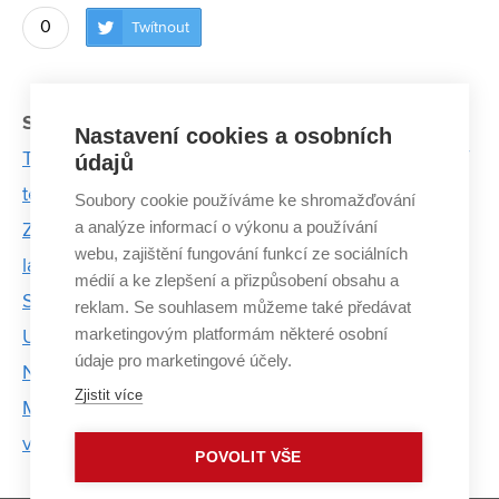
0
Twítnout
Související články:
Nastavení cookies a osobních
Tomáš Apeltauer: Evakuace osob je stále důležitější
údajů
téma. Naše modely v tom pomáhají
Soubory cookie používáme ke shromažďování
a analýze informací o výkonu a používání
Z Islandu dovezl vědec do Brna ještě horké vzorky
webu, zajištění fungování funkcí ze sociálních
lávy
médií a ke zlepšení a přizpůsobení obsahu a
Střechu VIDA centra monitoruje online systém.
reklam. Se souhlasem můžeme také předávat
marketingovým platformám některé osobní
Upozorní, kdy odklidit sníh
údaje pro marketingové účely.
Nejslabší umírá, zbytek roste dál
Zjistit více
Mladí profesoři se shodují: Profesura byl přirozený
vývoj, neplánovali jsme to
POVOLIT VŠE