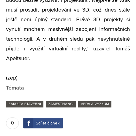
budou běžně využívat i projektanti. Nejprve se však
musí prosadit projektování ve 3D, což dnes stále
ještě není úplný standard. Právě 3D projekty si
vynutí mnohem masivnější zapojení informačních
technologií. A v druhém sledu pak nevyhnutelně
přijde i využití virtuální reality,“ uzavřel Tomáš
Apeltauer.
(zep)
Témata
FAKULTA STAVEBNÍ
ZAMĚSTNANCI
VĚDA A VÝZKUM
0
Sdílet článek