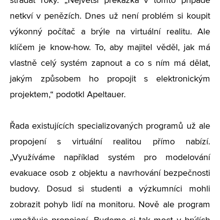
střádat roky. „Největší překážka v tomto případě
netkví v penězích. Dnes už není problém si koupit
výkonný počítač a brýle na virtuální realitu. Ale
klíčem je know-how. To, aby majitel věděl, jak má
vlastně celý systém zapnout a co s ním má dělat,
jakým způsobem ho propojit s elektronickým
projektem,“ podotkl Apeltauer.
Řada existujících specializovaných programů už ale
propojení s virtuální realitou přímo nabízí.
„Využíváme například systém pro modelování
evakuace osob z objektu a navrhování bezpečnosti
budovy. Dosud si studenti a výzkumníci mohli
zobrazit pohyb lidí na monitoru. Nově ale program